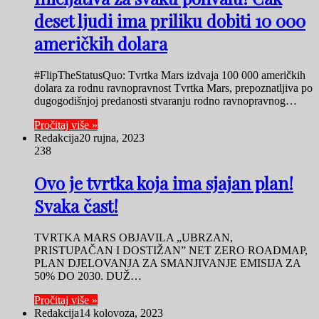
deset ljudi ima priliku dobiti 10 000
američkih dolara
#FlipTheStatusQuo: Tvrtka Mars izdvaja 100 000 američkih
dolara za rodnu ravnopravnost Tvrtka Mars, prepoznatljiva po
dugogodišnjoj predanosti stvaranju rodno ravnopravnog…
Pročitaj više »
Redakcija
20 rujna, 2023
238
Ovo je tvrtka koja ima sjajan plan!
Svaka čast!
TVRTKA MARS OBJAVILA „UBRZAN,
PRISTUPAČAN I DOSTIŽAN” NET ZERO ROADMAP,
PLAN DJELOVANJA ZA SMANJIVANJE EMISIJA ZA
50% DO 2030. DUŽ…
Pročitaj više »
Redakcija
14 kolovoza, 2023