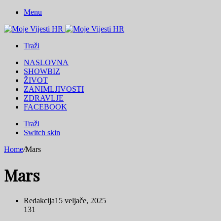
Menu
Traži
NASLOVNA
SHOWBIZ
ŽIVOT
ZANIMLJIVOSTI
ZDRAVLJE
FACEBOOK
Traži
Switch skin
Home
/
Mars
Mars
Redakcija
15 veljače, 2025
131