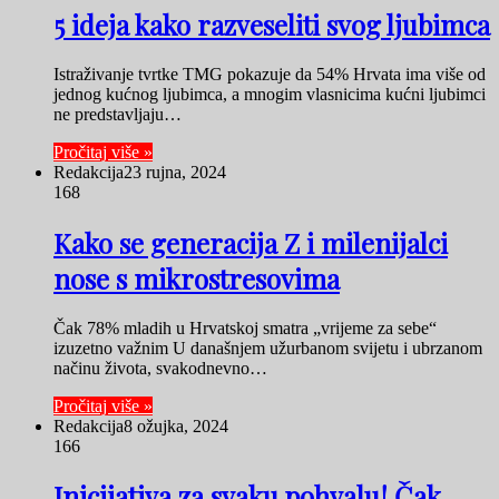
5 ideja kako razveseliti svog ljubimca
Istraživanje tvrtke TMG pokazuje da 54% Hrvata ima više od
jednog kućnog ljubimca, a mnogim vlasnicima kućni ljubimci
ne predstavljaju…
Pročitaj više »
Redakcija
23 rujna, 2024
168
Kako se generacija Z i milenijalci
nose s mikrostresovima
Čak 78% mladih u Hrvatskoj smatra „vrijeme za sebe“
izuzetno važnim U današnjem užurbanom svijetu i ubrzanom
načinu života, svakodnevno…
Pročitaj više »
Redakcija
8 ožujka, 2024
166
Inicijativa za svaku pohvalu! Čak