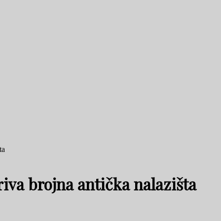
ta
riva brojna antička nalazišta