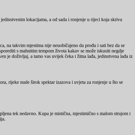
jedinstvenim lokacijama, a od sada i ronjenje u rijeci koja skriva
ca, na takvim mjestima nije neuobičajeno da prođu i sati bez da se
 usporediti s mahnitim tempom života kakav se može iskusiti negdje
en je doživljaj, a tamo vas uvijek čeka i žitna lađa, jedinstvena lađa iz
a, rijeke nude širok spektar izazova i uvjeta za ronjenje u što se
otopljena tek nedavno. Kupa je mistična, mjestimično s malom strujom i
ja.