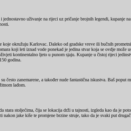
 jednostavno uživanje na rijeci uz pričanje brojnih legendi, kupanje na 
nosti.
eke koje okružuju Karlovac. Daleko od gradske vreve ili bučnih prometni
odomara koji leti iznad vode ponekad je jedina stvar koja se ovdje može
vjeti kontinentalno ljeto u punom sjaju. Kupanje u čistoj rijeci jedinstv
 150 godina.
e su često zanemarene, a također nude fantastična iskustva. Baš poput mor
a žitnom lađom.
 stara stoljećima, čija se lokacija drži u tajnosti, izgleda kao da je p
 nakon jake kiše te promjene brzine struje, tako da je svaki put drugači