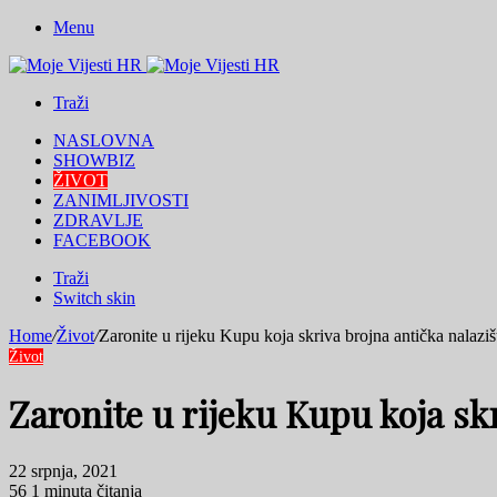
Menu
Traži
NASLOVNA
SHOWBIZ
ŽIVOT
ZANIMLJIVOSTI
ZDRAVLJE
FACEBOOK
Traži
Switch skin
Home
/
Život
/
Zaronite u rijeku Kupu koja skriva brojna antička nalaziš
Život
Zaronite u rijeku Kupu koja sk
22 srpnja, 2021
56
1 minuta čitanja