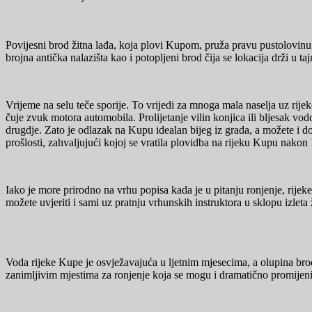
Povijesni brod žitna lađa, koja plovi Kupom, pruža pravu pustolovinu i
brojna antička nalazišta kao i potopljeni brod čija se lokacija drži u taj
Vrijeme na selu teče sporije. To vrijedi za mnoga mala naselja uz rij
čuje zvuk motora automobila. Prolijetanje vilin konjica ili bljesak v
drugdje. Zato je odlazak na Kupu idealan bijeg iz grada, a možete i doži
prošlosti, zahvaljujući kojoj se vratila plovidba na rijeku Kupu nakon
Iako je more prirodno na vrhu popisa kada je u pitanju ronjenje, rijek
možete uvjeriti i sami uz pratnju vrhunskih instruktora u sklopu izlet
Voda rijeke Kupe je osvježavajuća u ljetnim mjesecima, a olupina broda
zanimljivim mjestima za ronjenje koja se mogu i dramatično promijeniti