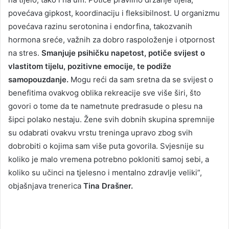
povećava gipkost, koordinaciju i fleksibilnost. U organizmu
povećava razinu serotonina i endorfina, takozvanih
hormona sreće, važnih za dobro raspoloženje i otpornost
na stres.
Smanjuje psihičku napetost, potiče svijest o
vlastitom tijelu, pozitivne emocije, te podiže
samopouzdanje.
Mogu reći da sam sretna da se svijest o
benefitima ovakvog oblika rekreacije sve više širi, što
govori o tome da te nametnute predrasude o plesu na
šipci polako nestaju. Žene svih dobnih skupina spremnije
su odabrati ovakvu vrstu treninga upravo zbog svih
dobrobiti o kojima sam više puta govorila. Svjesnije su
koliko je malo vremena potrebno pokloniti samoj sebi, a
koliko su učinci na tjelesno i mentalno zdravlje veliki”,
objašnjava trenerica
Tina Drašner.