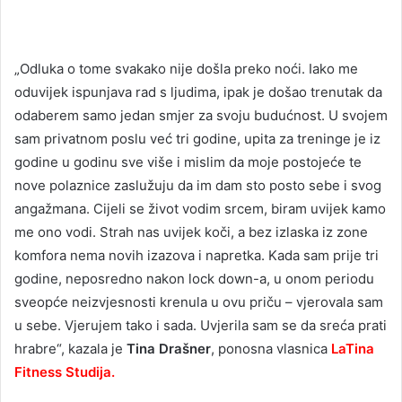
„Odluka o tome svakako nije došla preko noći. Iako me
oduvijek ispunjava rad s ljudima, ipak je došao trenutak da
odaberem samo jedan smjer za svoju budućnost. U svojem
sam privatnom poslu već tri godine, upita za treninge je iz
godine u godinu sve više i mislim da moje postojeće te
nove polaznice zaslužuju da im dam sto posto sebe i svog
angažmana. Cijeli se život vodim srcem, biram uvijek kamo
me ono vodi. Strah nas uvijek koči, a bez izlaska iz zone
komfora nema novih izazova i napretka. Kada sam prije tri
godine, neposredno nakon lock down-a, u onom periodu
sveopće neizvjesnosti krenula u ovu priču – vjerovala sam
u sebe. Vjerujem tako i sada. Uvjerila sam se da sreća prati
hrabre“, kazala je
Tina Drašner
, ponosna vlasnica
LaTina
Fitness Studija.