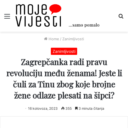
Menu
Tr
Home
/
Zanimljivosti
Zanimljivosti
Zagrepčanka radi pravu
revoluciju među ženama! Jeste li
čuli za Tinu zbog koje brojne
žene odlaze plesati na šipci?
16 kolovoza, 2023
355
3 minuta čitanja