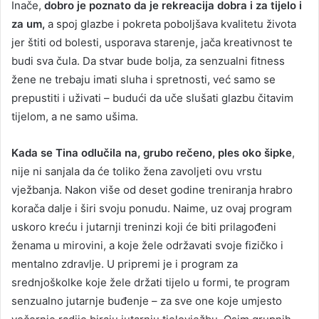
Inače,
dobro je poznato da je rekreacija dobra i za tijelo i
za um,
a spoj glazbe i pokreta poboljšava kvalitetu života
jer štiti od bolesti, usporava starenje, jača kreativnost te
budi sva čula. Da stvar bude bolja, za senzualni fitness
žene ne trebaju imati sluha i spretnosti, već samo se
prepustiti i uživati – budući da uče slušati glazbu čitavim
tijelom, a ne samo ušima.
Kada se Tina odlučila na, grubo rečeno, ples oko šipke
,
nije ni sanjala da će toliko žena zavoljeti ovu vrstu
vježbanja. Nakon više od deset godine treniranja hrabro
korača dalje i širi svoju ponudu. Naime, uz ovaj program
uskoro kreću i jutarnji treninzi koji će biti prilagođeni
ženama u mirovini, a koje žele održavati svoje fizičko i
mentalno zdravlje. U pripremi je i program za
srednjoškolke koje žele držati tijelo u formi, te program
senzualno jutarnje buđenje – za sve one koje umjesto