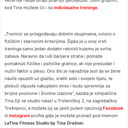
večernje radije biraju jutarnju tjelovježbu. Osim grupnih,
kod Tine možete ići i na
individualne treninge.
„Treninzi se prilagođavaju dobnim skupinama, ovisno o
fizičkim i starosnim kriterijima. Šipka je u ovoj vrsti
treninga samo jedan dodatni rekvizit kojemu je svrha
zabava. Naravno da ruši barijere straha i pomaže
pomaknuti fizičke i psihičke granice, ali nije presudan i
nužni faktor u plesu. Ono što je najvažnije jest da se žene
nauče opustiti uz glazbu, vratiti sebi i svojem tijelu, te
plešući otpuste nakupljeni stres i budu spremnije za
brojne poslovne i životne izazove“, kazala je simpatična
Tina čiji se studio nalazi u Trsteničkoj 2, na zagrebačkoj
Trešnjevci, a možete joj se javiti putem njezinog
Facebook
ili
Instagram
profila gdje je možete pronaći pod imenom
LaTina Fitness Studio by Tina Drašner.