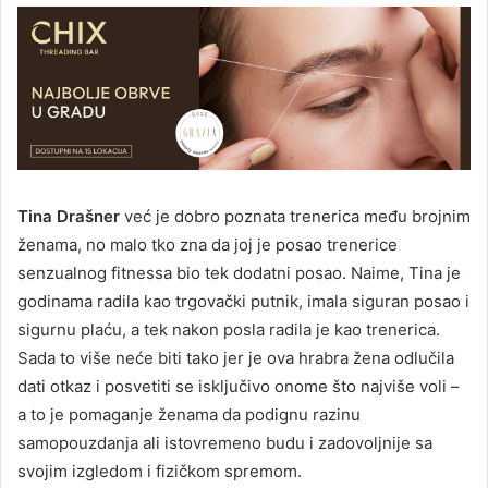
Tina Drašner
već je dobro poznata trenerica među brojnim
ženama, no malo tko zna da joj je posao trenerice
senzualnog fitnessa bio tek dodatni posao. Naime, Tina je
godinama radila kao trgovački putnik, imala siguran posao i
sigurnu plaću, a tek nakon posla radila je kao trenerica.
Sada to više neće biti tako jer je ova hrabra žena odlučila
dati otkaz i posvetiti se isključivo onome što najviše voli –
a to je pomaganje ženama da podignu razinu
samopouzdanja ali istovremeno budu i zadovoljnije sa
svojim izgledom i fizičkom spremom.