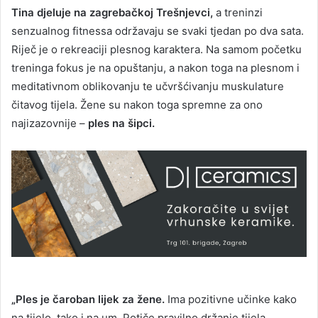
Tina djeluje na zagrebačkoj Trešnjevci,
a treninzi
senzualnog fitnessa održavaju se svaki tjedan po dva sata.
Riječ je o rekreaciji plesnog karaktera. Na samom početku
treninga fokus je na opuštanju, a nakon toga na plesnom i
meditativnom oblikovanju te učvršćivanju muskulature
čitavog tijela. Žene su nakon toga spremne za ono
najizazovnije –
ples na šipci.
„Ples je čaroban lijek za žene.
Ima pozitivne učinke kako
na tijelo, tako i na um. Potiče pravilno držanje tijela,