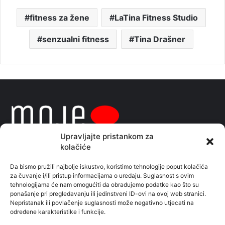
fitness za žene
LaTina Fitness Studio
senzualni fitness
Tina Drašner
Upravljajte pristankom za
kolačiće
Da bismo pružili najbolje iskustvo, koristimo tehnologije poput kolačića
za čuvanje i/ili pristup informacijama o uređaju. Suglasnost s ovim
Sve naše priče pratite i na facebook stranici
tehnologijama će nam omogućiti da obrađujemo podatke kao što su
ponašanje pri pregledavanju ili jedinstveni ID-ovi na ovoj web stranici.
Moje vijesti
Nepristanak ili povlačenje suglasnosti može negativno utjecati na
određene karakteristike i funkcije.
Kontaktirajte nas:
redakcijagrupa@gmail.com