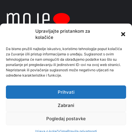
Upravljajte pristankom za
kolačiće
Da bismo pružili najbolje iskustvo, koristimo tehnologije poput kolačića
za čuvanje i/ili pristup informacijama o uređaju. Suglasnost s ovim
Sve naše priče pratite i na facebook stranici
tehnologijama će nam omogućiti da obrađujemo podatke kao što su
ponašanje pri pregledavanju ili jedinstveni ID-ovi na ovoj web stranici.
Moje vijesti
Nepristanak ili povlačenje suglasnosti može negativno utjecati na
određene karakteristike i funkcije.
Kontaktirajte nas:
redakcijagrupa@gmail.com
Prihvati
Zabrani
© Mojevijesti.com.hr 2026. Powered by PiS Marketing
Izjava o kolačićima
Pravila privatnosti
Pogledaj postavke
Izjava o kolačićima
Pravila privatnosti