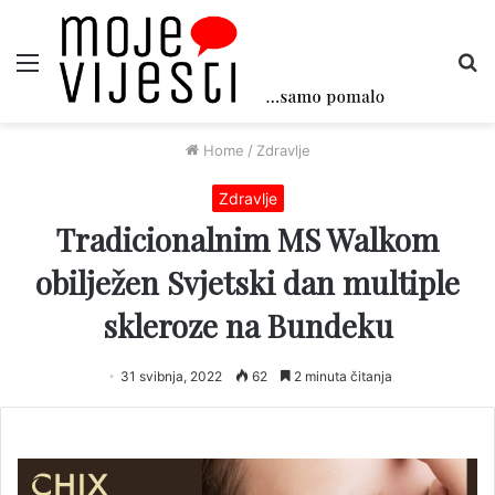
Menu
Tr
Home
/
Zdravlje
Zdravlje
Tradicionalnim MS Walkom
obilježen Svjetski dan multiple
skleroze na Bundeku
31 svibnja, 2022
62
2 minuta čitanja