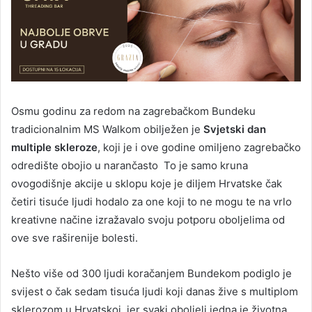
Osmu godinu za redom na zagrebačkom Bundeku
tradicionalnim MS Walkom obilježen je
Svjetski dan
multiple skleroze
, koji je i ove godine omiljeno zagrebačko
odredište obojio u narančasto To je samo kruna
ovogodišnje akcije u sklopu koje je diljem Hrvatske čak
četiri tisuće ljudi hodalo za one koji to ne mogu te na vrlo
kreativne načine izražavalo svoju potporu oboljelima od
ove sve raširenije bolesti.
Nešto više od 300 ljudi koračanjem Bundekom podiglo je
svijest o čak sedam tisuća ljudi koji danas žive s multiplom
sklerozom u Hrvatskoj, jer svaki oboljeli jedna je životna