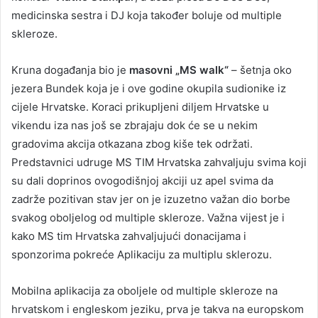
medicinska sestra i DJ koja također boluje od multiple
skleroze.
Kruna događanja bio je
masovni „MS walk“
– šetnja oko
jezera Bundek koja je i ove godine okupila sudionike iz
cijele Hrvatske. Koraci prikupljeni diljem Hrvatske u
vikendu iza nas još se zbrajaju dok će se u nekim
gradovima akcija otkazana zbog kiše tek održati.
Predstavnici udruge MS TIM Hrvatska zahvaljuju svima koji
su dali doprinos ovogodišnjoj akciji uz apel svima da
zadrže pozitivan stav jer on je izuzetno važan dio borbe
svakog oboljelog od multiple skleroze. Važna vijest je i
kako MS tim Hrvatska zahvaljujući donacijama i
sponzorima pokreće Aplikaciju za multiplu sklerozu.
Mobilna aplikacija za oboljele od multiple skleroze na
hrvatskom i engleskom jeziku, prva je takva na europskom