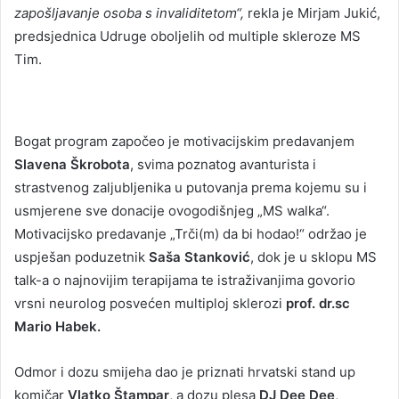
zapošljavanje osoba s invaliditetom“,
rekla je Mirjam Jukić,
predsjednica Udruge oboljelih od multiple skleroze MS
Tim.
Bogat program započeo je motivacijskim predavanjem
Slavena Škrobota
, svima poznatog avanturista i
strastvenog zaljubljenika u putovanja prema kojemu su i
usmjerene sve donacije ovogodišnjeg „MS walka“.
Motivacijsko predavanje „Trči(m) da bi hodao!“ održao je
uspješan poduzetnik
Saša Stanković
, dok je u sklopu MS
talk-a o najnovijim terapijama te istraživanjima govorio
vrsni neurolog posvećen multiploj sklerozi
prof. dr.sc
Mario Habek.
Odmor i dozu smijeha dao je priznati hrvatski stand up
komičar
Vlatko Štampar
, a dozu plesa
DJ Dee Dee
,