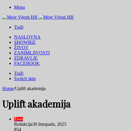
Menu
Traži
NASLOVNA
SHOWBIZ
ŽIVOT
ZANIMLJIVOSTI
ZDRAVLJE
FACEBOOK
Traži
Switch skin
Home
/
Uplift akademija
Uplift akademija
Život
Redakcija
30 listopada, 2025
854