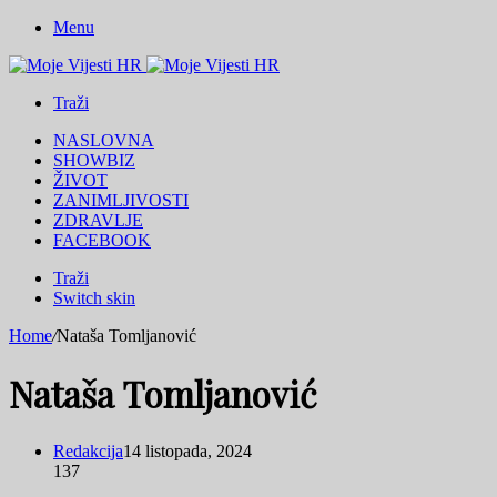
Menu
Traži
NASLOVNA
SHOWBIZ
ŽIVOT
ZANIMLJIVOSTI
ZDRAVLJE
FACEBOOK
Traži
Switch skin
Home
/
Nataša Tomljanović
Nataša Tomljanović
Redakcija
14 listopada, 2024
137