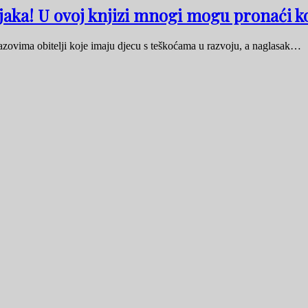
učnjaka! U ovoj knjizi mnogi mogu pronaći 
zazovima obitelji koje imaju djecu s teškoćama u razvoju, a naglasak…