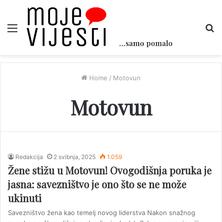
Menu
Tr
Home
/
Motovun
Motovun
Redakcija
2 svibnja, 2025
1.059
Žene stižu u Motovun! Ovogodišnja poruka je
jasna: savezništvo je ono što se ne može
ukinuti
Savezništvo žena kao temelj novog liderstva Nakon snažnog