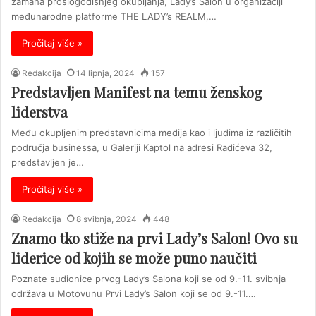
zamaha prošlogodišnjeg okupljanja, Lady’s Salon u organizaciji
međunarodne platforme THE LADY’s REALM,…
Pročitaj više »
Redakcija
14 lipnja, 2024
157
Predstavljen Manifest na temu ženskog
liderstva
Među okupljenim predstavnicima medija kao i ljudima iz različitih
područja businessa, u Galeriji Kaptol na adresi Radićeva 32,
predstavljen je…
Pročitaj više »
Redakcija
8 svibnja, 2024
448
Znamo tko stiže na prvi Lady’s Salon! Ovo su
liderice od kojih se može puno naučiti
Poznate sudionice prvog Lady’s Salona koji se od 9.-11. svibnja
održava u Motovunu Prvi Lady’s Salon koji se od 9.-11.…