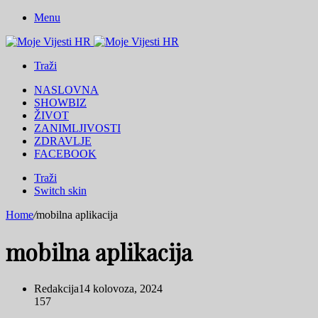
Menu
Traži
NASLOVNA
SHOWBIZ
ŽIVOT
ZANIMLJIVOSTI
ZDRAVLJE
FACEBOOK
Traži
Switch skin
Home
/
mobilna aplikacija
mobilna aplikacija
Redakcija
14 kolovoza, 2024
157