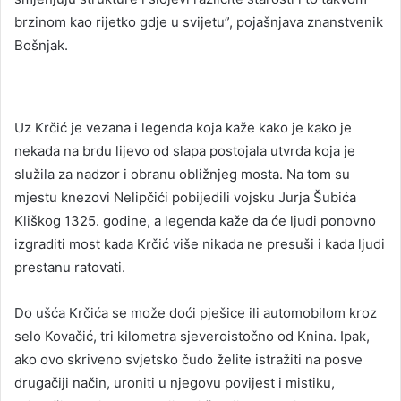
brzinom kao rijetko gdje u svijetu”, pojašnjava znanstvenik
Bošnjak.
Uz Krčić je vezana i legenda koja kaže kako je kako je
nekada na brdu lijevo od slapa postojala utvrda koja je
služila za nadzor i obranu obližnjeg mosta. Na tom su
mjestu knezovi Nelipčići pobijedili vojsku Jurja Šubića
Kliškog 1325. godine, a legenda kaže da će ljudi ponovno
izgraditi most kada Krčić više nikada ne presuši i kada ljudi
prestanu ratovati.
Do ušća Krčića se može doći pješice ili automobilom kroz
selo Kovačić, tri kilometra sjeveroistočno od Knina. Ipak,
ako ovo skriveno svjetsko čudo želite istražiti na posve
drugačiji način, uroniti u njegovu povijest i mistiku,