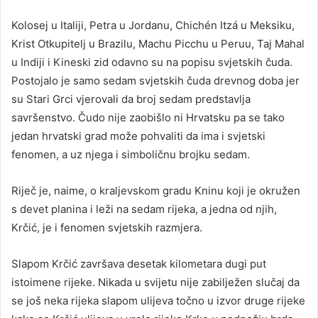
Kolosej u Italiji, Petra u Jordanu, Chichén Itzá u Meksiku,
Krist Otkupitelj u Brazilu, Machu Picchu u Peruu, Taj Mahal
u Indiji i Kineski zid odavno su na popisu svjetskih čuda.
Postojalo je samo sedam svjetskih čuda drevnog doba jer
su Stari Grci vjerovali da broj sedam predstavlja
savršenstvo. Čudo nije zaobišlo ni Hrvatsku pa se tako
jedan hrvatski grad može pohvaliti da ima i svjetski
fenomen, a uz njega i simboličnu brojku sedam.
Riječ je, naime, o kraljevskom gradu Kninu koji je okružen
s devet planina i leži na sedam rijeka, a jedna od njih,
Krčić, je i fenomen svjetskih razmjera.
Slapom Krčić završava desetak kilometara dugi put
istoimene rijeke. Nikada u svijetu nije zabilježen slučaj da
se još neka rijeka slapom ulijeva točno u izvor druge rijeke