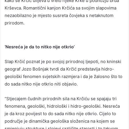
kako se Krčić ulijeva u vrelo rijeke Krke u podnožju brda
Krševca. Romantični kanjon Krčića sa svojim slapovima
nezaobilazno je mjesto susreta čovjeka s netaknutom
prirodom.
‘Nesreća je da to nitko nije otkrio’
Slap Krčić poznat je po svojoj prirodnoj ljepoti, no kninski
geograf Jozo Bošnjak tvrdi da Krčić predstavlja hidro-
geološki fenomen svjetskih razmjera i da je žalosno što to
do sada nitko nije otkrio niti objavio.
“Stjecajem čudnih prirodnih sila na Krčiću se spajaju tri
fenomena, geološki, hidrološki i hidro-geološki. Nesreća
je da kroz povijest to do sada nitko nije otkrio. Cijelo to
područje je dinamička geološka složenica na kojem se
smjenjuju strukture i slojevi različite starosti i to takvom