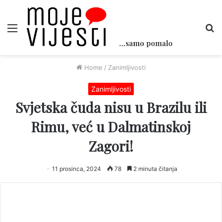
Menu
Tr
Home
/
Zanimljivosti
Zanimljivosti
Svjetska čuda nisu u Brazilu ili
Rimu, već u Dalmatinskoj
Zagori!
11 prosinca, 2024
78
2 minuta čitanja