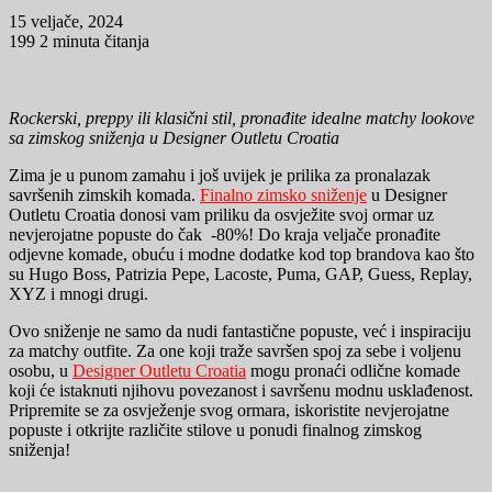
15 veljače, 2024
199
2 minuta čitanja
Rockerski, preppy ili klasični stil, pronađite idealne matchy lookove
sa zimskog sniženja u Designer Outletu Croatia
Zima je u punom zamahu i još uvijek je prilika za pronalazak
savršenih zimskih komada.
Finalno zimsko sniženje
u Designer
Outletu Croatia donosi vam priliku da osvježite svoj ormar uz
nevjerojatne popuste do čak -80%! Do kraja veljače pronađite
odjevne komade, obuću i modne dodatke kod top brandova kao što
su Hugo Boss, Patrizia Pepe, Lacoste, Puma, GAP, Guess, Replay,
XYZ i mnogi drugi.
Ovo sniženje ne samo da nudi fantastične popuste, već i inspiraciju
za matchy outfite. Za one koji traže savršen spoj za sebe i voljenu
osobu, u
Designer Outletu Croatia
mogu pronaći odlične komade
koji će istaknuti njihovu povezanost i savršenu modnu usklađenost.
Pripremite se za osvježenje svog ormara, iskoristite nevjerojatne
popuste i otkrijte različite stilove u ponudi finalnog zimskog
sniženja!