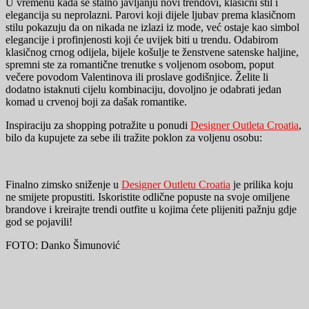
U vremenu kada se stalno javljanju novi trendovi, klasični stil i
elegancija su neprolazni. Parovi koji dijele ljubav prema klasičnom
stilu pokazuju da on nikada ne izlazi iz mode, već ostaje kao simbol
elegancije i profinjenosti koji će uvijek biti u trendu. Odabirom
klasičnog crnog odijela, bijele košulje te ženstvene satenske haljine,
spremni ste za romantične trenutke s voljenom osobom, poput
večere povodom Valentinova ili proslave godišnjice. Želite li
dodatno istaknuti cijelu kombinaciju, dovoljno je odabrati jedan
komad u crvenoj boji za dašak romantike.
Inspiraciju za shopping potražite u ponudi
Designer Outleta Croatia
,
bilo da kupujete za sebe ili tražite poklon za voljenu osobu:
Finalno zimsko sniženje u
Designer Outletu Croatia
je prilika koju
ne smijete propustiti. Iskoristite odlične popuste na svoje omiljene
brandove i kreirajte trendi outfite u kojima ćete plijeniti pažnju gdje
god se pojavili!
FOTO: Danko Šimunović