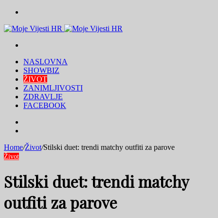
Menu
Traži
NASLOVNA
SHOWBIZ
ŽIVOT
ZANIMLJIVOSTI
ZDRAVLJE
FACEBOOK
Traži
Switch
skin
Home
/
Život
/
Stilski duet: trendi matchy outfiti za parove
Život
Stilski duet: trendi matchy
outfiti za parove