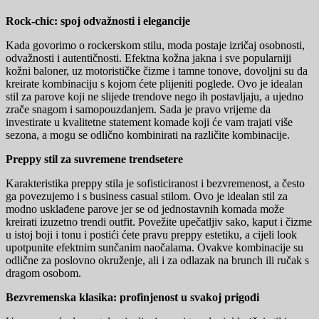
Rock-chic: spoj odvažnosti i elegancije
Kada govorimo o rockerskom stilu, moda postaje izričaj osobnosti,
odvažnosti i autentičnosti. Efektna kožna jakna i sve popularniji
kožni baloner, uz motorističke čizme i tamne tonove, dovoljni su da
kreirate kombinaciju s kojom ćete plijeniti poglede. Ovo je idealan
stil za parove koji ne slijede trendove nego ih postavljaju, a ujedno
zrače snagom i samopouzdanjem. Sada je pravo vrijeme da
investirate u kvalitetne statement komade koji će vam trajati više
sezona, a mogu se odlično kombinirati na različite kombinacije.
Preppy stil za suvremene trendsetere
Karakteristika preppy stila je sofisticiranost i bezvremenost, a često
ga povezujemo i s business casual stilom. Ovo je idealan stil za
modno usklađene parove jer se od jednostavnih komada može
kreirati izuzetno trendi outfit. Povežite upečatljiv sako, kaput i čizme
u istoj boji i tonu i postići ćete pravu preppy estetiku, a cijeli look
upotpunite efektnim sunčanim naočalama. Ovakve kombinacije su
odlične za poslovno okruženje, ali i za odlazak na brunch ili ručak s
dragom osobom.
Bezvremenska klasika: profinjenost u svakoj prigodi