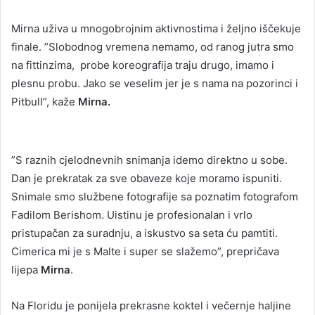
Mirna uživa u mnogobrojnim aktivnostima i željno iščekuje
finale. ”Slobodnog vremena nemamo, od ranog jutra smo
na fittinzima, probe koreografija traju drugo, imamo i
plesnu probu. Jako se veselim jer je s nama na pozorinci i
Pitbull”, kaže
Mirna.
”S raznih cjelodnevnih snimanja idemo direktno u sobe.
Dan je prekratak za sve obaveze koje moramo ispuniti.
Snimale smo službene fotografije sa poznatim fotografom
Fadilom Berishom. Uistinu je profesionalan i vrlo
pristupačan za suradnju, a iskustvo sa seta ću pamtiti.
Cimerica mi je s Malte i super se slažemo”, prepričava
lijepa
Mirna
.
Na Floridu je ponijela prekrasne koktel i večernje haljine