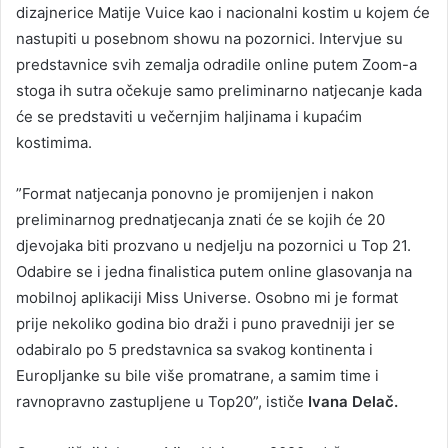
dizajnerice Matije Vuice kao i nacionalni kostim u kojem će
nastupiti u posebnom showu na pozornici. Intervjue su
predstavnice svih zemalja odradile online putem Zoom-a
stoga ih sutra očekuje samo preliminarno natjecanje kada
će se predstaviti u večernjim haljinama i kupaćim
kostimima.
”Format natjecanja ponovno je promijenjen i nakon
preliminarnog prednatjecanja znati će se kojih će 20
djevojaka biti prozvano u nedjelju na pozornici u Top 21.
Odabire se i jedna finalistica putem online glasovanja na
mobilnoj aplikaciji Miss Universe. Osobno mi je format
prije nekoliko godina bio draži i puno pravedniji jer se
odabiralo po 5 predstavnica sa svakog kontinenta i
Europljanke su bile više promatrane, a samim time i
ravnopravno zastupljene u Top20”, ističe
Ivana Delač.