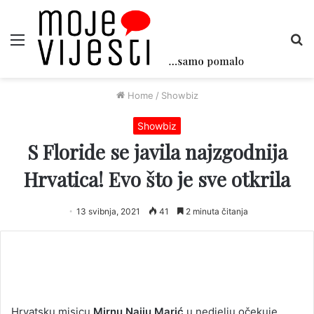
Menu
Tr
Home
/
Showbiz
Showbiz
S Floride se javila najzgodnija
Hrvatica! Evo što je sve otkrila
13 svibnja, 2021
41
2 minuta čitanja
Hrvatsku misicu
Mirnu Naiiu Marić
u nedjelju očekuje