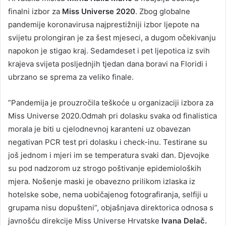
finalni izbor za
Miss Universe 2020
. Zbog globalne
pandemije koronavirusa najprestižniji izbor ljepote na
svijetu prolongiran je za šest mjeseci, a dugom očekivanju
napokon je stigao kraj. Sedamdeset i pet ljepotica iz svih
krajeva svijeta posljednjih tjedan dana boravi na Floridi i
ubrzano se sprema za veliko finale.
”Pandemija je prouzročila teškoće u organizaciji izbora za
Miss Universe 2020.Odmah pri dolasku svaka od finalistica
morala je biti u cjelodnevnoj karanteni uz obavezan
negativan PCR test pri dolasku i check-inu. Testirane su
još jednom i mjeri im se temperatura svaki dan. Djevojke
su pod nadzorom uz strogo poštivanje epidemioloških
mjera. Nošenje maski je obavezno prilikom izlaska iz
hotelske sobe, nema uobičajenog fotografiranja, selfiji u
grupama nisu dopušteni”, objašnjava direktorica odnosa s
javnošću direkcije Miss Universe Hrvatske
Ivana Delač.