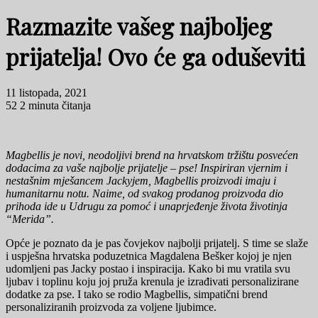
Razmazite vašeg najboljeg
prijatelja! Ovo će ga oduševiti
11 listopada, 2021
52
2 minuta čitanja
Magbellis je novi, neodoljivi brend na hrvatskom tržištu posvećen
dodacima za vaše najbolje prijatelje – pse! Inspiriran vjernim i
nestašnim mješancem Jackyjem, Magbellis proizvodi imaju i
humanitarnu notu. Naime, od svakog prodanog proizvoda dio
prihoda ide u Udrugu za pomoć i unaprjeđenje života životinja
“Merida”.
Opće je poznato da je pas čovjekov najbolji prijatelj. S time se slaže
i uspješna hrvatska poduzetnica Magdalena Bešker kojoj je njen
udomljeni pas Jacky postao i inspiracija. Kako bi mu vratila svu
ljubav i toplinu koju joj pruža krenula je izrađivati personalizirane
dodatke za pse. I tako se rodio Magbellis, simpatični brend
personaliziranih proizvoda za voljene ljubimce.