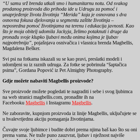
“U samu srž brenda utkali smo i humanitarnu notu. Od svakog
prodanog proizvoda dio prihoda ide u
Udrugu za pomoć i
unaprjeđenje života životinja “Merida” koja je osnovana s dva
osnovna fokusa djelovanja u segmentu zaštite životinja –
neposredna pomoć životinjama na terenu i edukacija javnosti. Kao
što je moja obitelj udomila Jackyja, želimo potaknuti i druge da
pronađu svoje klupko ljubavi među onima kojima je ljubav
najpotrebnija”,
pojašnjava osnivačica i vlasnica brenda Magbellis,
Magdalena Bešker.
Svi psi na fotkama iskazali su se kao pravi, preslatki modeli i
udomljeni su iz raznih udruga. Za fotke se pobrinula “šaptačica
psima”, Gordana Popović iz Pet Almighty Photography.
Gdje možete nabaviti Magbellis proizvode?
Sve proizvode možete pogledati te nagraditi i sebe i svog ljubimca
na web stranici magbellis.com, pronađite ih na
Facebooku
Magbellis
i Instagramu
Magbellis
.
Ne zaboravite, kupnjom proizvoda iz linije Magbellis, uključujete se
u hvalevrijednu akciju pomaganja životinjama.
Čuvajte svoje ljubimce i budite dobri prema njima baš kao što su oni
prema vama. Ne traže puno zauzvrat, ljubav i nježnost najviše