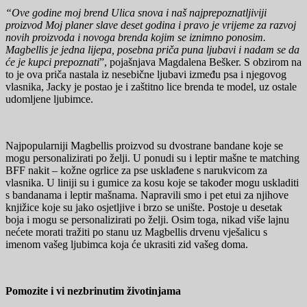
“Ove godine moj brend Ulica snova i naš najprepoznatljiviji
proizvod Moj planer slave deset godina i pravo je vrijeme za razvoj
novih proizvoda i novoga brenda kojim se iznimno ponosim.
Magbellis je jedna lijepa, posebna priča puna ljubavi i nadam se da
će je kupci prepoznati
”, pojašnjava Magdalena Bešker. S obzirom na
to je ova priča nastala iz nesebične ljubavi između psa i njegovog
vlasnika, Jacky je postao je i zaštitno lice brenda te model, uz ostale
udomljene ljubimce.
Najpopularniji Magbellis proizvod su dvostrane bandane koje se
mogu personalizirati po želji. U ponudi su i leptir mašne te matching
BFF nakit – kožne ogrlice za pse usklađene s narukvicom za
vlasnika. U liniji su i gumice za kosu koje se također mogu uskladiti
s bandanama i leptir mašnama. Napravili smo i pet etui za njihove
knjižice koje su jako osjetljive i brzo se unište. Postoje u desetak
boja i mogu se personalizirati po želji. Osim toga, nikad više lajnu
nećete morati tražiti po stanu uz Magbellis drvenu vješalicu s
imenom vašeg ljubimca koja će ukrasiti zid vašeg doma.
Pomozite i vi nezbrinutim životinjama