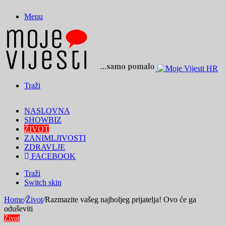
Menu
Traži
NASLOVNA
SHOWBIZ
ŽIVOT
ZANIMLJIVOSTI
ZDRAVLJE
FACEBOOK
Traži
Switch skin
Home
/
Život
/
Razmazite vašeg najboljeg prijatelja! Ovo će ga
oduševiti
Život