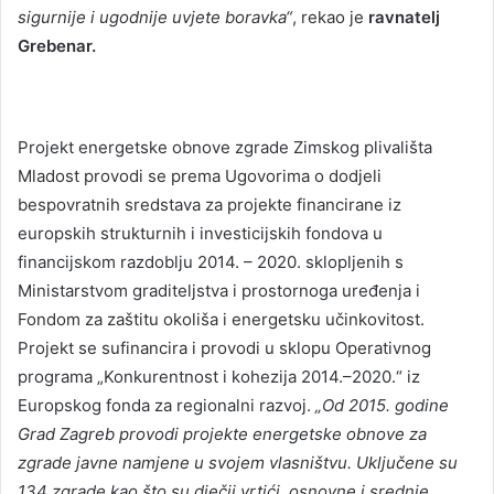
sigurnije i ugodnije uvjete boravka“
, rekao je
ravnatelj
Grebenar.
Projekt energetske obnove zgrade Zimskog plivališta
Mladost provodi se prema Ugovorima o dodjeli
bespovratnih sredstava za projekte financirane iz
europskih strukturnih i investicijskih fondova u
financijskom razdoblju 2014. – 2020. sklopljenih s
Ministarstvom graditeljstva i prostornoga uređenja i
Fondom za zaštitu okoliša i energetsku učinkovitost.
Projekt se sufinancira i provodi u sklopu Operativnog
programa „Konkurentnost i kohezija 2014.–2020.“ iz
Europskog fonda za regionalni razvoj.
„Od 2015. godine
Grad Zagreb provodi projekte energetske obnove za
zgrade javne namjene u svojem vlasništvu. Uključene su
134 zgrade kao što su dječji vrtići, osnovne i srednje