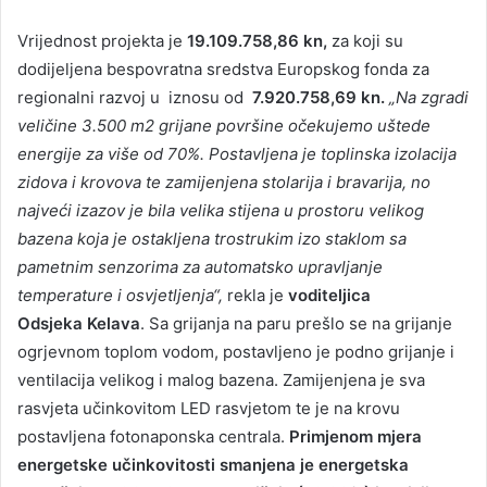
Vrijednost projekta je
19.109.758,86 kn,
za koji su
dodijeljena bespovratna sredstva Europskog fonda za
regionalni razvoj u iznosu od
7.920.758,69 kn.
„Na zgradi
veličine 3.500 m2 grijane površine očekujemo uštede
energije za više od 70%. Postavljena je toplinska izolacija
zidova i krovova te zamijenjena stolarija i bravarija, no
najveći izazov je bila velika stijena u prostoru velikog
bazena koja je ostakljena trostrukim izo staklom sa
pametnim senzorima za automatsko upravljanje
temperature i osvjetljenja“,
rekla je
voditeljica
Odsjeka
Kelava
. Sa grijanja na paru prešlo se na grijanje
ogrjevnom toplom vodom, postavljeno je podno grijanje i
ventilacija velikog i malog bazena. Zamijenjena je sva
rasvjeta učinkovitom LED rasvjetom te je na krovu
postavljena fotonaponska centrala.
Primjenom mjera
energetske učinkovitosti smanjena je energetska