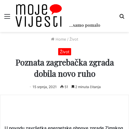
Menu
Tr
Home
/
Život
Život
Poznata zagrebačka zgrada
dobila novo ruho
15 srpnja, 2021
51
2 minuta čitanja
U povodu završetka energetske obnove zgrade Zimskog