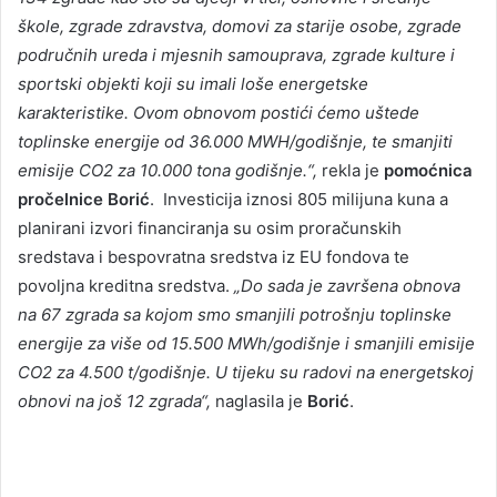
škole, zgrade zdravstva, domovi za starije osobe, zgrade
područnih ureda i mjesnih samouprava, zgrade kulture i
sportski objekti koji su imali loše energetske
karakteristike. Ovom obnovom postići ćemo uštede
toplinske energije od 36.000 MWH/godišnje, te smanjiti
emisije CO2 za 10.000 tona godišnje.“,
rekla je
pomoćnica
pročelnice Borić
.
Investicija iznosi 805 milijuna kuna a
planirani izvori financiranja su osim proračunskih
sredstava i bespovratna sredstva iz EU fondova te
povoljna kreditna sredstva.
„Do sada je završena obnova
na 67 zgrada sa kojom smo smanjili potrošnju toplinske
energije za više od 15.500 MWh/godišnje i smanjili emisije
CO2 za 4.500 t/godišnje. U tijeku su radovi na energetskoj
obnovi na još 12 zgrada“,
naglasila je
Borić
.