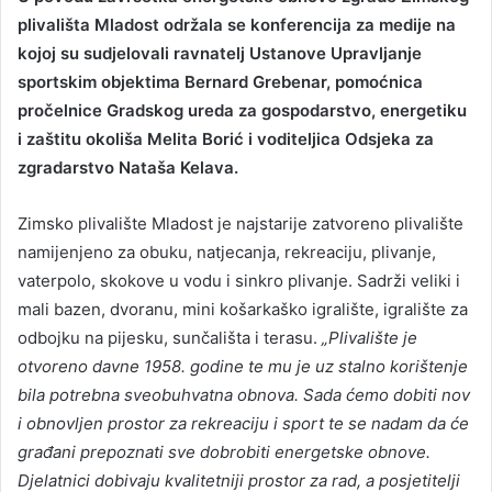
plivališta Mladost održala se konferencija za medije na
kojoj su sudjelovali
ravnatelj Ustanove Upravljanje
sportskim objektima Bernard Grebenar, pomoćnica
pročelnice Gradskog ureda za gospodarstvo, energetiku
i zaštitu okoliša Melita Borić i voditeljica Odsjeka za
zgradarstvo Nataša Kelava.
Zimsko plivalište Mladost je najstarije zatvoreno plivalište
namijenjeno za obuku, natjecanja, rekreaciju, plivanje,
vaterpolo, skokove u vodu i sinkro plivanje. Sadrži veliki i
mali bazen, dvoranu, mini košarkaško igralište, igralište za
odbojku na pijesku, sunčališta i terasu.
„Plivalište je
otvoreno davne 1958. godine te mu je uz stalno korištenje
bila potrebna sveobuhvatna obnova. Sada ćemo dobiti nov
i obnovljen prostor za rekreaciju i sport te se nadam da će
građani prepoznati sve dobrobiti energetske obnove.
Djelatnici dobivaju kvalitetniji prostor za rad, a posjetitelji