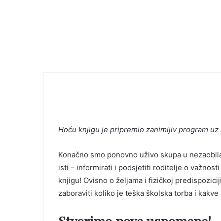
Hoću knjigu je pripremio zanimljiv program uz 
Konačno smo ponovno uživo skupa u nezaobilazn
isti – informirati i podsjetiti roditelje o važn
knjigu! Ovisno o željama i fizičkoj predispozicij
zaboraviti koliko je teška školska torba i ka