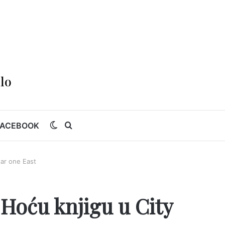
Switch
Traži
ACEBOOK
skin
tar one East
 Hoću knjigu u City