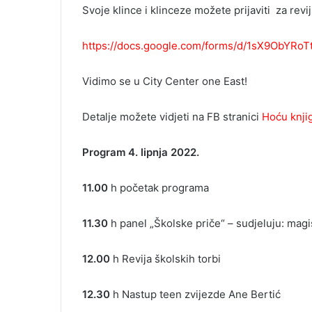
Svoje klince i klinceze možete prijaviti za revij
https://docs.google.com/forms/d/1sX9ObYRo
Vidimo se u City Center one East!
Detalje možete vidjeti na FB stranici
Hoću knji
Program 4. lipnja 2022.
11.00
h početak programa
11.30
h panel „Školske priče“ – sudjeluju: magis
12.00
h Revija školskih torbi
12.30
h Nastup teen zvijezde Ane Bertić