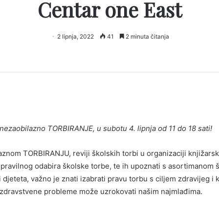
Centar one East
2 lipnja, 2022
41
2 minuta čitanja
nezaobilazno TORBIRANJE, u subotu 4. lipnja od 11 do 18 sati!
om TORBIRANJU, reviji školskih torbi u organizaciji knjižarsko
osti pravilnog odabira školske torbe, te ih upoznati s asortimano
i djeteta, važno je znati izabrati pravu torbu s ciljem zdravijeg i
kve zdravstvene probleme može uzrokovati našim najmlađima.