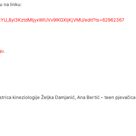
u na linku:
TtYU_8yI3KztdMIjyxWlUVv9lKGXIjKjVMU/edit?ts=62962367
gu
.
trica kineziologije Željka Damjanić, Ana Bertić – teen pjevačica