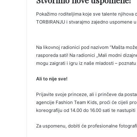
Stvorimo nove uspomene!
Pokažimo roditeljima koje sve talente njihova dj
TORBIRANJU i stvarajmo zajedno uspomene u sub
Na likovnoj radionici pod nazivom “Mašta može sv
rasporeda sati! Na radionici „Mali modni dizajne
mogu zaigrati i igru iz naše mladosti – poznatu 
Ali to nije sve!
Prijavite svoje princeze, ali i prinčeve da pos
agencije Fashion Team Kids, proći će cijeli pr
koreografiju od 14.00 do 16.00 sati te nastupit
Za uspomenu, dobiti će profesionalne fotografi