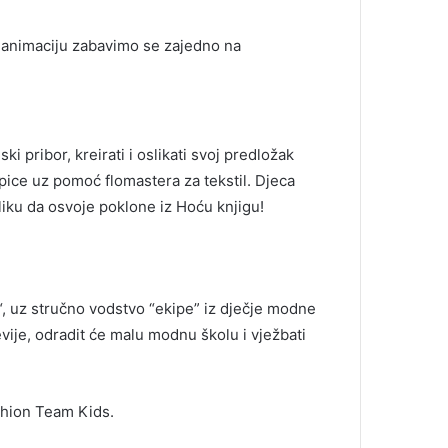
u i animaciju zabavimo se zajedno na
i pribor, kreirati i oslikati svoj predložak
lapice uz pomoć flomastera za tekstil. Djeca
iliku da osvoje poklone iz Hoću knjigu!
a“, uz stručno vodstvo “ekipe” iz dječje modne
vije, odradit će malu modnu školu i vježbati
ashion Team Kids.