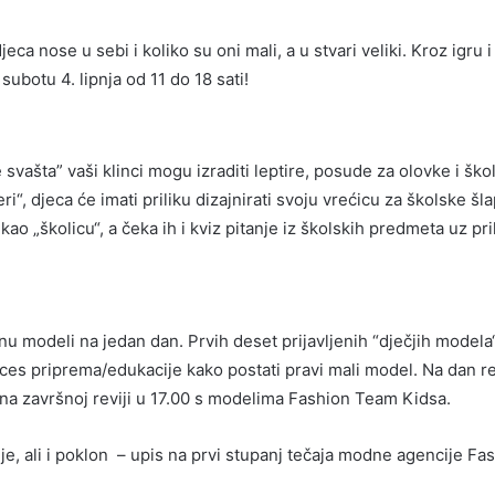
eca nose u sebi i koliko su oni mali, a u stvari veliki. Kroz igr
otu 4. lipnja od 11 do 18 sati!
ašta” vaši klinci mogu izraditi leptire, posude za olovke i školsk
ri“, djeca će imati priliku dizajnirati svoju vrećicu za školske š
kao „školicu“, a čeka ih i kviz pitanje iz školskih predmeta uz pr
tanu modeli na jedan dan. Prvih deset prijavljenih “dječjih model
oces priprema/edukacije kako postati pravi mali model. Na dan re
i na završnoj reviji u 17.00 s modelima Fashion Team Kidsa.
je, ali i poklon – upis na prvi stupanj tečaja modne agencije F