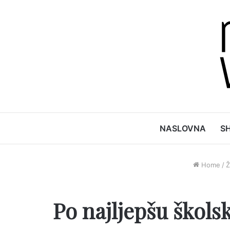
NASLOVNA
S
Home
/
Ž
Po najljepšu škols