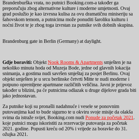
Brandenburška vrata, no putnici Booking.com-a također ga
preporučuju zbog alternativne kulture i moderne umjetnosti. Ovaj
grad poslužio je kao izvrsna kulisa za ovu dramatičnu miniseriju sa
šahovskom temom, a putnicima može ponuditi šaroliku kulturu i
noćni život te je zbog toga izvrstan za putnike svih dobnih skupina.
Brandenburg gate in Berlin (Germany) at daylight.
Gdje boraviti:
Objekt
Nook Rooms & Apartments
smješten je na
nekoliko minuta hoda od Muzeja Bode, jedne od glavnih lokacija
snimanja, a gostima nudi savršen smještaj za posjet Berlinu. Ovaj
objekt smješten je u srcu berlinske četvrti Mitte te nudi moderne i
potpuno opremljene apartmane različitih veličina. Javni je prijevoz
također u blizini, pa će putnicima odlazak u druge dijelove grada biti
jako jednostavan.
Za putnike koji su pronašli nadahnuće i vesele se ponovnim
putovanjima kad to bude sigurno te u okviru svoje misije da olakša
svima da istraže svijet, Booking.com nudi
Ponude za početak 2021
.
koje putnici mogu iskoristiti za rezervacije putovanja za početak
2021. godine. Popusti kreću od 20% i vrijede za boravke do 31.
ožujka 2021.