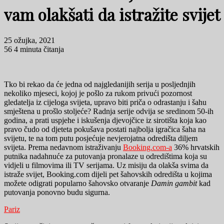
vam olakšati da istražite svijet
25 ožujka, 2021
56
4 minuta čitanja
Tko bi rekao da će jedna od najgledanijih serija u posljednjih
nekoliko mjeseci, kojoj je pošlo za rukom privući pozornost
gledatelja iz cijeloga svijeta, upravo biti priča o odrastanju i šahu
smještena u prošlo stoljeće? Radnja serije odvija se sredinom 50-ih
godina, a prati uspjehe i iskušenja djevojčice iz sirotišta koja kao
pravo čudo od djeteta pokušava postati najbolja igračica šaha na
svijetu, te na tom putu posjećuje nevjerojatna odredišta diljem
svijeta. Prema nedavnom istraživanju
Booking.com-a
36% hrvatskih
putnika nadahnuće za putovanja pronalaze u odredištima koja su
vidjeli u filmovima ili TV serijama. Uz misiju da olakša svima da
istraže svijet, Booking.com dijeli pet šahovskih odredišta u kojima
možete odigrati popularno šahovsko otvaranje
Damin gambit
kad
putovanja ponovno budu sigurna.
Pariz