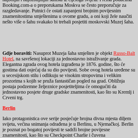
Booking.com-a o preporukama Moskva se često preporučuje za
razgledavanje. Putnici će ostati zapanjeni brojnim povijesnim
znamenitostima smještenima u ovome gradu, a oni koji žele naučiti
nešto više o šahu svakako bi trebali posjetiti moskovski Muzej šaha.
Gdje boraviti:
Nasuprot Muzeja šaha smješten je objekt
Russo-Balt
Hotel
, na savršenoj lokaciji za jednostavno istraživanje grada.
Elegantna zgrada ovog hotela izgrađena je 1876. godine, što će
gostima dati osjećaj da su dio povijesti. Sobe ovog hotela uređene su
u secesijskom stilu i odlikuju se visokim stropovima i velikim
prozorima s kojih se pruža fantastičan pogled na grad. Obližnja
postaja podzemne željeznice posjetiteljima će omogućiti da
jednostavno posjete druge gradske znamenitosti, kao što su Kremlj i
Crveni trg.
Berlin
Iako protagonistica ove serije posjećuje brojna divna mjesta diljem
svijeta, većina snimanja odrađena je u Berlinu, u Njemačkoj. Berlin
je poznat po bogatoj povijesti te sadrži brojne povijesne
znamenitosti, kao što su Checkpoint Charlie i čuvena