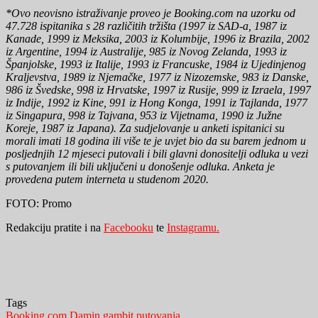
*Ovo neovisno istraživanje proveo je Booking.com na uzorku od
47.728 ispitanika s 28 različitih tržišta (1997 iz SAD-a, 1987 iz
Kanade, 1999 iz Meksika, 2003 iz Kolumbije, 1996 iz Brazila, 2002
iz Argentine, 1994 iz Australije, 985 iz Novog Zelanda, 1993 iz
Španjolske, 1993 iz Italije, 1993 iz Francuske, 1984 iz Ujedinjenog
Kraljevstva, 1989 iz Njemačke, 1977 iz Nizozemske, 983 iz Danske,
986 iz Švedske, 998 iz Hrvatske, 1997 iz Rusije, 999 iz Izraela, 1997
iz Indije, 1992 iz Kine, 991 iz Hong Konga, 1991 iz Tajlanda, 1977
iz Singapura, 998 iz Tajvana, 953 iz Vijetnama, 1990 iz Južne
Koreje, 1987 iz Japana). Za sudjelovanje u anketi ispitanici su
morali imati 18 godina ili više te je uvjet bio da su barem jednom u
posljednjih 12 mjeseci putovali i bili glavni donositelji odluka u vezi
s putovanjem ili bili uključeni u donošenje odluka. Anketa je
provedena putem interneta u studenom 2020.
FOTO: Promo
Redakciju pratite i na
Facebooku
te
Instagramu.
Tags
Booking.com
Damin gambit
putovanja