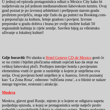
U jednoj od epizoda protagonistica odlazi u Mexico City kako bi
sudjelovala na još jednom međunarodnom šahovskom turniru. Ovaj
grad poznat je po izvrsnoj arhitekturi i prelijepom starom gradu
prožetom poviješću, stoga nije čudo da ga putnici na Booking.com-
u preporučuju za kulturu, šetnje gradom i povijest. Izvrsne
preporuke u gradu dobiva i hrana jer ovdje možete kušati 50
regionalnih kuhinja iz cijele zemlje. Savršen bijeg za višestruko
uživanje u lokalnoj kulturi!
Gdje boraviti:
Pri ulasku u
Hotel Geneve CD de Mexico
gosti će
se na crnim i bijelim pločicama odmah osjećati kao da stoje na
velikoj šahovskoj ploči. Profinjen interijer hotela s povijesnim
elementima vratit će goste u razdoblje u kojem je smještena ova
serija. Ovaj povijesni hotel smješten je u Juarezu, četvrti poznatoj
kao ‘La Zona Rosa’, odnosno ‘ružičasta zona’, a u blizini se nalaze
mnoge trgovine, restorani i atrakcije.
Moskva
Moskva, glavni grad Rusije, mjesto je u kojem se odigrava napeta
posljednja epizoda, u kojoj se protagonistica serije natječe protiv
najboljih i najozbiljnijih šahista iz cijeloga svijeta. Prema podacima