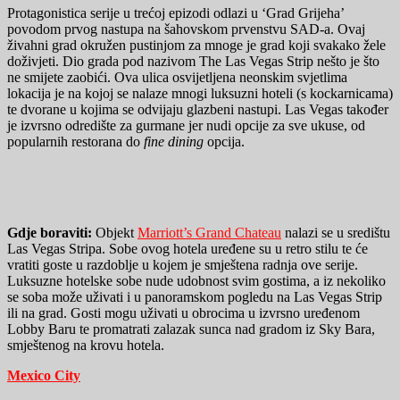
Protagonistica serije u trećoj epizodi odlazi u ‘Grad Grijeha’
povodom prvog nastupa na šahovskom prvenstvu SAD-a. Ovaj
živahni grad okružen pustinjom za mnoge je grad koji svakako žele
doživjeti. Dio grada pod nazivom The Las Vegas Strip nešto je što
ne smijete zaobići. Ova ulica osvijetljena neonskim svjetlima
lokacija je na kojoj se nalaze mnogi luksuzni hoteli (s kockarnicama)
te dvorane u kojima se odvijaju glazbeni nastupi. Las Vegas također
je izvrsno odredište za gurmane jer nudi opcije za sve ukuse, od
popularnih restorana do
fine dining
opcija.
Gdje boraviti:
Objekt
Marriott’s Grand Chateau
nalazi se u središtu
Las Vegas Stripa. Sobe ovog hotela uređene su u retro stilu te će
vratiti goste u razdoblje u kojem je smještena radnja ove serije.
Luksuzne hotelske sobe nude udobnost svim gostima, a iz nekoliko
se soba može uživati i u panoramskom pogledu na Las Vegas Strip
ili na grad. Gosti mogu uživati u obrocima u izvrsno uređenom
Lobby Baru te promatrati zalazak sunca nad gradom iz Sky Bara,
smještenog na krovu hotela.
Mexico City