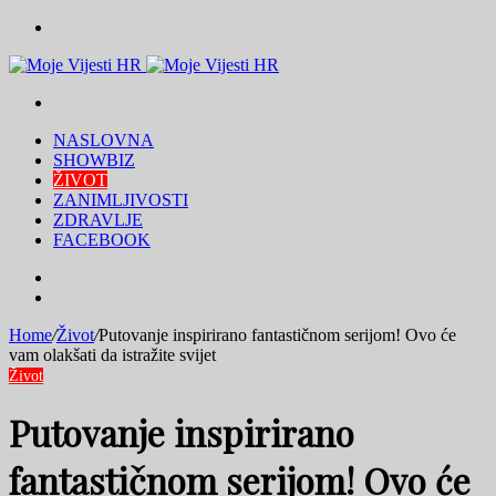
Menu
Traži
NASLOVNA
SHOWBIZ
ŽIVOT
ZANIMLJIVOSTI
ZDRAVLJE
FACEBOOK
Traži
Switch
skin
Home
/
Život
/
Putovanje inspirirano fantastičnom serijom! Ovo će
vam olakšati da istražite svijet
Život
Putovanje inspirirano
fantastičnom serijom! Ovo će