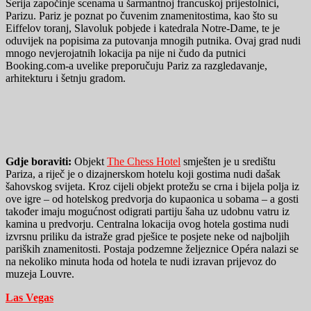
Serija započinje scenama u šarmantnoj francuskoj prijestolnici,
Parizu. Pariz je poznat po čuvenim znamenitostima, kao što su
Eiffelov toranj, Slavoluk pobjede i katedrala Notre-Dame, te je
oduvijek na popisima za putovanja mnogih putnika. Ovaj grad nudi
mnogo nevjerojatnih lokacija pa nije ni čudo da putnici
Booking.com-a uvelike preporučuju Pariz za razgledavanje,
arhitekturu i šetnju gradom.
Gdje boraviti:
Objekt
The Chess Hotel
smješten je u središtu
Pariza, a riječ je o dizajnerskom hotelu koji gostima nudi dašak
šahovskog svijeta. Kroz cijeli objekt protežu se crna i bijela polja iz
ove igre – od hotelskog predvorja do kupaonica u sobama – a gosti
također imaju mogućnost odigrati partiju šaha uz udobnu vatru iz
kamina u predvorju. Centralna lokacija ovog hotela gostima nudi
izvrsnu priliku da istraže grad pješice te posjete neke od najboljih
pariških znamenitosti. Postaja podzemne željeznice Opéra nalazi se
na nekoliko minuta hoda od hotela te nudi izravan prijevoz do
muzeja Louvre.
Las Vegas