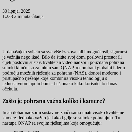
30 lipnja, 2025
1.233
2 minuta čitanja
U današnjem svijetu sa sve više izazova, ali i mogućnosti, sigurnost
je važnija nego ikad. Bilo da štitite svoj dom, poslovni prostor ili
cijeli poslovni sustav, kvalitetan video nadzor i pouzdana pohrana
snimki ključni su za miran san. QNAP, renomirani globalni lider u
području mrežnih rješenja za pohranu (NAS), donosi moderno i
pristupačno rješenje koje kombinira visoku tehnologiju s
jednostavnom upotrebom – baš onako kako korisnici to danas
očekuju.
Zašto je pohrana važna koliko i kamere?
Imati dobar nadzorni sustav ne znači samo imati visoko kvalitetne
kamere. Jednako važno je kako i gdje se snimke pohranjuju. Tu
nastupa QNAP sa svojim rješenjima koja omogućuju: