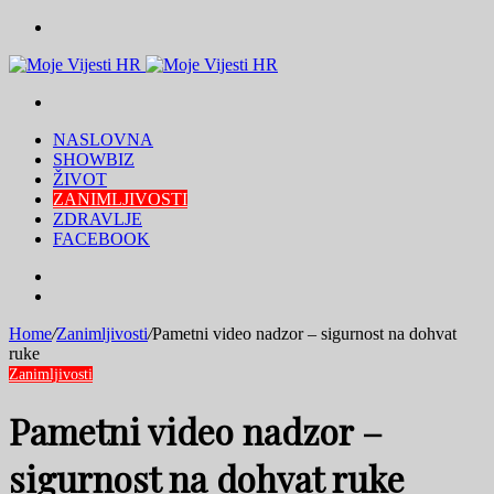
Menu
Traži
NASLOVNA
SHOWBIZ
ŽIVOT
ZANIMLJIVOSTI
ZDRAVLJE
FACEBOOK
Traži
Switch
skin
Home
/
Zanimljivosti
/
Pametni video nadzor – sigurnost na dohvat
ruke
Zanimljivosti
Pametni video nadzor –
sigurnost na dohvat ruke