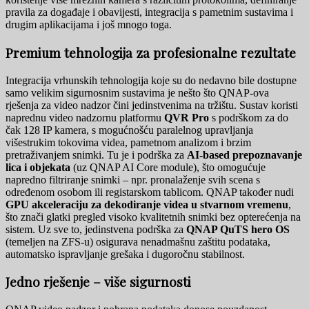
pravila za događaje i obavijesti, integracija s pametnim sustavima i
drugim aplikacijama i još mnogo toga.
Premium tehnologija za profesionalne rezultate
Integracija vrhunskih tehnologija koje su do nedavno bile dostupne
samo velikim sigurnosnim sustavima je nešto što QNAP-ova
rješenja za video nadzor čini jedinstvenima na tržištu. Sustav koristi
naprednu video nadzornu platformu
QVR Pro
s podrškom za do
čak 128 IP kamera, s mogućnošću paralelnog upravljanja
višestrukim tokovima videa, pametnom analizom i brzim
pretraživanjem snimki. Tu je i podrška za
AI-based prepoznavanje
lica i objekata
(uz QNAP AI Core module), što omogućuje
napredno filtriranje snimki – npr. pronalaženje svih scena s
određenom osobom ili registarskom tablicom. QNAP također nudi
GPU akceleraciju za dekodiranje videa u stvarnom vremenu
,
što znači glatki pregled visoko kvalitetnih snimki bez opterećenja na
sistem. Uz sve to, jedinstvena podrška za
QNAP QuTS hero OS
(temeljen na ZFS-u) osigurava nenadmašnu zaštitu podataka,
automatsko ispravljanje grešaka i dugoročnu stabilnost.
Jedno rješenje – više sigurnosti