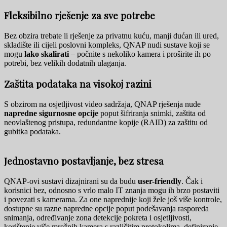
Fleksibilno rješenje za sve potrebe
Bez obzira trebate li rješenje za privatnu kuću, manji dućan ili ured,
skladište ili cijeli poslovni kompleks, QNAP nudi sustave koji se
mogu
lako skalirati
– počnite s nekoliko kamera i proširite ih po
potrebi, bez velikih dodatnih ulaganja.
Zaštita podataka na visokoj razini
S obzirom na osjetljivost video sadržaja, QNAP rješenja nude
napredne sigurnosne opcije
poput šifriranja snimki, zaštita od
neovlaštenog pristupa, redundantne kopije (RAID) za zaštitu od
gubitka podataka.
Jednostavno postavljanje, bez stresa
QNAP-ovi sustavi dizajnirani su da budu
user-friendly
. Čak i
korisnici bez, odnosno s vrlo malo IT znanja mogu ih brzo postaviti
i povezati s kamerama. Za one naprednije koji žele još više kontrole,
dostupne su razne napredne opcije poput podešavanja rasporeda
snimanja, određivanje zona detekcije pokreta i osjetljivosti,
korištenje više mrežnih kamera s različitim protokolima, definiranje