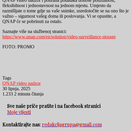
QNAP video nadzor i pohrana podataka donose pouzdanost,
fleksibilnost i jednostavnost na jednom mjestu. Umjesto da
razmišljate o tome gdje su vaše snimke, usredotočite se na ono što je
važno – sigurnost vašeg doma ili poslovanja. Vi se opustite, a
QNAP će se pobrinuti za ostalo.
Saznajte više na službenoj stranici:
https://www.qnap.com/en/solution/video-surveillance-storage
FOTO: PROMO
Tags
QNAP video nadzor
30 lipnja, 2025
1.233
2 minuta čitanja
Sve naše priče pratite i na facebook stranici
Moje vijesti
Kontaktirajte nas:
redakcijagrupa@gmail.com