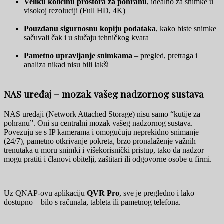
Veliku količinu prostora za pohranu
, idealno za snimke u
visokoj rezoluciji (Full HD, 4K)
Pouzdanu sigurnosnu kopiju podataka
, kako biste snimke
sačuvali čak i u slučaju tehničkog kvara
Pametno upravljanje snimkama
– pregled, pretraga i
analiza nikad nisu bili lakši
NAS uređaj – mozak vašeg nadzornog sustava
NAS uređaji (Network Attached Storage) nisu samo “kutije za
pohranu”. Oni su centralni mozak vašeg nadzornog sustava.
Povezuju se s IP kamerama i omogućuju neprekidno snimanje
(24/7), pametno otkrivanje pokreta, brzo pronalaženje važnih
trenutaka u moru snimki i višekorisnički pristup, tako da nadzor
mogu pratiti i članovi obitelji, zaštitari ili odgovorne osobe u firmi.
Uz QNAP-ovu aplikaciju
QVR Pro
, sve je pregledno i lako
dostupno – bilo s računala, tableta ili pametnog telefona.