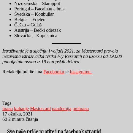
Nizozemska – Stamppot
Portugal – Bacalhau a bras
Švedska – Kottbullar
Belgija – Frieten
Češka – Gulaš
Austrija – Bečki odrezak
Slovačka – Kapustnica
Istraživanje je u siječnju i veljači 2021. za Mastercard provela
nezavisna istraživačka tvrtka Fly Research na uzorku od 19.000
punoljetnih osoba iz 19 europskih država.
Redakciju pratite i na
Facebooku
te
Instagramu.
Tags
hrana
kuhanje
Mastercard
pandemija
prehrana
17 ožujka, 2021
60
2 minuta čitanja
Sve naše priče pratite i na facebook stranici