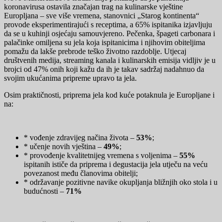
koronavirusa ostavila značajan trag na kulinarske vještine
Europljana – sve više vremena, stanovnici „Starog kontinenta“
provode eksperimentirajući s receptima, a 65% ispitanika izjavljuju
da se u kuhinji osjećaju samouvjereno. Pečenka, špageti carbonara i
palačinke omiljena su jela koja ispitanicima i njihovim obiteljima
pomažu da lakše prebrode teško životno razdoblje. Utjecaj
društvenih medija, streaming kanala i kulinarskih emisija vidljiv je u
brojci od 47% onih koji kažu da ih je takav sadržaj nadahnuo da
svojim ukućanima pripreme upravo ta jela.
Osim praktičnosti, priprema jela kod kuće potaknula je Europljane i
na:
* vođenje zdravijeg načina života –
53%
;
* učenje novih vještina –
49%
;
* provođenje kvalitetnijeg vremena s voljenima –
55%
ispitanih ističe da priprema i degustacija jela utječu na veću
povezanost među članovima obitelji;
* održavanje pozitivne navike okupljanja bližnjih oko stola i u
budućnosti –
71%