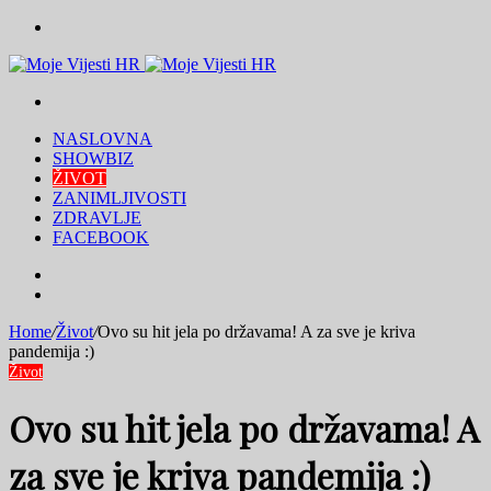
Menu
Traži
NASLOVNA
SHOWBIZ
ŽIVOT
ZANIMLJIVOSTI
ZDRAVLJE
FACEBOOK
Traži
Switch
skin
Home
/
Život
/
Ovo su hit jela po državama! A za sve je kriva
pandemija :)
Život
Ovo su hit jela po državama! A
za sve je kriva pandemija :)