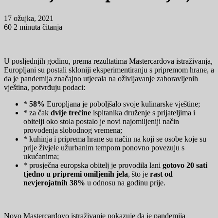
17 ožujka, 2021
60
2 minuta čitanja
U posljednjih godinu, prema rezultatima Mastercardova istraživanja,
Europljani su postali skloniji eksperimentiranju s pripremom hrane, a
da je pandemija značajno utjecala na oživljavanje zaboravljenih
vještina, potvrđuju podaci:
*
58%
Europljana je poboljšalo svoje kulinarske vještine;
* za čak
dvije trećine
ispitanika druženje s prijateljima i
obitelji oko stola postalo je novi najomiljeniji način
provođenja slobodnog vremena;
* kuhinja i priprema hrane su način na koji se osobe koje su
prije živjele užurbanim tempom ponovno povezuju s
ukućanima;
* prosječna europska obitelj je provodila lani
gotovo 20 sati
tjedno u pripremi omiljenih jela
, što je
rast od
nevjerojatnih 38%
u odnosu na godinu prije.
Novo Mastercardovo istraživanje pokazuje da je pandemija