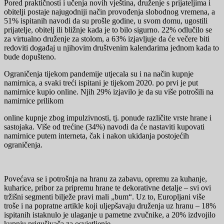
Pored praktičnosti i učenja novih vještina, druženje s prijateljima i
obitelji postaje najugodniji način provođenja slobodnog vremena, a
51% ispitanih navodi da su prošle godine, u svom domu, ugostili
prijatelje, obitelj ili bližnje kada je to bilo sigurno. 22% odlučilo se
za virtualno druženje za stolom, a 63% izjavljuje da će večere biti
redoviti događaj u njihovim društvenim kalendarima jednom kada to
bude dopušteno.
Ograničenja tijekom pandemije utjecala su i na način kupnje
namirnica, a svaki treći ispitani je tijekom 2020. po prvi je put
namirnice kupio online. Njih 29% izjavilo je da su više potrošili na
namirnice prilikom
online kupnje zbog impulzivnosti, tj. ponude različite vrste hrane i
sastojaka. Više od trećine (34%) navodi da će nastaviti kupovati
namirnice putem interneta, čak i nakon ukidanja postojećih
ograničenja.
Povećava se i potrošnja na hranu za zabavu, opremu za kuhanje,
kuharice, pribor za pripremu hrane te dekorativne detalje – svi ovi
tržišni segmenti bilježe pravi mali „bum“. Uz to, Europljani više
troše i na popratne artikle koji uljepšavaju druženja uz hranu – 18%
ispitanih istaknulo je ulaganje u pametne zvučnike, a 20% izdvojilo
kupnju prigušivača za osvjetljenje.