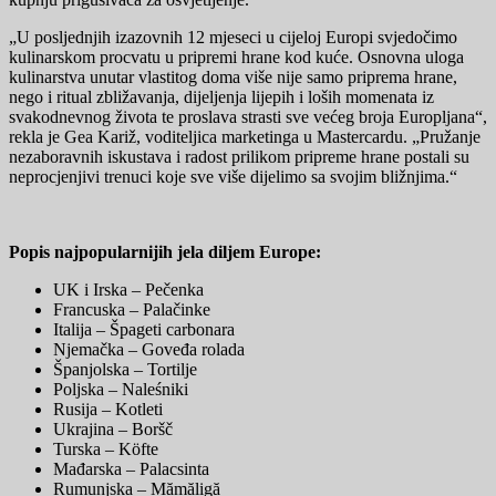
„U posljednjih izazovnih 12 mjeseci u cijeloj Europi svjedočimo
kulinarskom procvatu u pripremi hrane kod kuće. Osnovna uloga
kulinarstva unutar vlastitog doma više nije samo priprema hrane,
nego i ritual zbližavanja, dijeljenja lijepih i loših momenata iz
svakodnevnog života te proslava strasti sve većeg broja Europljana“,
rekla je Gea Kariž, voditeljica marketinga u Mastercardu. „Pružanje
nezaboravnih iskustava i radost prilikom pripreme hrane postali su
neprocjenjivi trenuci koje sve više dijelimo sa svojim bližnjima.“
Popis najpopularnijih jela diljem Europe:
UK i Irska – Pečenka
Francuska – Palačinke
Italija – Špageti carbonara
Njemačka – Goveđa rolada
Španjolska – Tortilje
Poljska – Naleśniki
Rusija – Kotleti
Ukrajina – Boršč
Turska – Köfte
Mađarska – Palacsinta
Rumunjska – Mămăligă