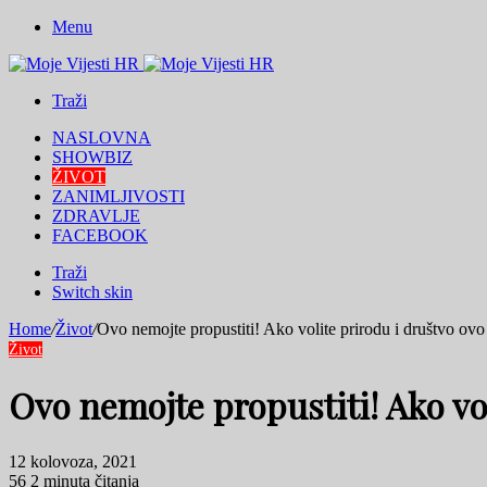
Menu
Traži
NASLOVNA
SHOWBIZ
ŽIVOT
ZANIMLJIVOSTI
ZDRAVLJE
FACEBOOK
Traži
Switch skin
Home
/
Život
/
Ovo nemojte propustiti! Ako volite prirodu i društvo ovo 
Život
Ovo nemojte propustiti! Ako vol
12 kolovoza, 2021
56
2 minuta čitanja