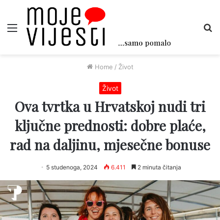
Menu
Tr
Home
/
Život
Život
Ova tvrtka u Hrvatskoj nudi tri
ključne prednosti: dobre plaće,
rad na daljinu, mjesečne bonuse
5 studenoga, 2024
6.411
2 minuta čitanja