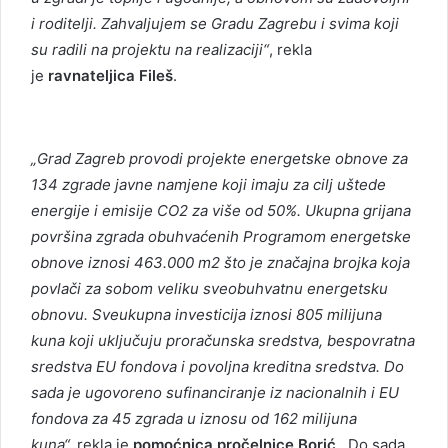
i roditelji. Zahvaljujem se Gradu Zagrebu i svima koji
su radili na projektu na realizaciji“
, rekla
je
ravnateljica Fileš
.
„Grad Zagreb provodi projekte energetske obnove za
134 zgrade javne namjene koji imaju za cilj uštede
energije i emisije CO2 za više od 50%. Ukupna grijana
površina zgrada obuhvaćenih Programom energetske
obnove iznosi 463.000 m2 što je značajna brojka koja
povlači za sobom veliku sveobuhvatnu energetsku
obnovu. Sveukupna investicija iznosi 805 milijuna
kuna koji uključuju proračunska sredstva, bespovratna
sredstva EU fondova i povoljna kreditna sredstva. Do
sada je ugovoreno sufinanciranje iz nacionalnih i EU
fondova za 45 zgrada u iznosu od 162 milijuna
kuna“,
rekla je
pomoćnica pročelnice Borić
.
Do sada