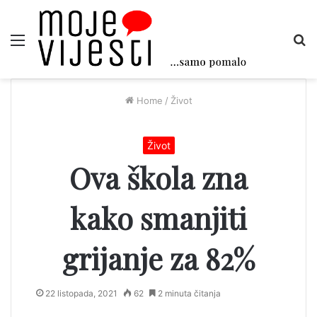
Menu
Tr
Home
/
Život
Život
Ova škola zna
kako smanjiti
grijanje za 82%
22 listopada, 2021
62
2 minuta čitanja