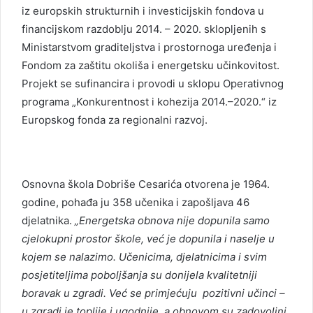
iz europskih strukturnih i investicijskih fondova u
financijskom razdoblju 2014. – 2020. sklopljenih s
Ministarstvom graditeljstva i prostornoga uređenja i
Fondom za zaštitu okoliša i energetsku učinkovitost.
Projekt se sufinancira i provodi u sklopu Operativnog
programa „Konkurentnost i kohezija 2014.–2020.“ iz
Europskog fonda za regionalni razvoj.
Osnovna škola Dobriše Cesarića otvorena je 1964.
godine, pohađa ju 358 učenika i zapošljava 46
djelatnika.
„Energetska obnova nije dopunila samo
cjelokupni prostor škole, već je dopunila i naselje u
kojem se nalazimo. Učenicima, djelatnicima i svim
posjetiteljima poboljšanja su donijela kvalitetniji
boravak u zgradi. Već se primjećuju pozitivni učinci –
u zgradi je toplije i ugodnije, a obnovom su zadovoljni