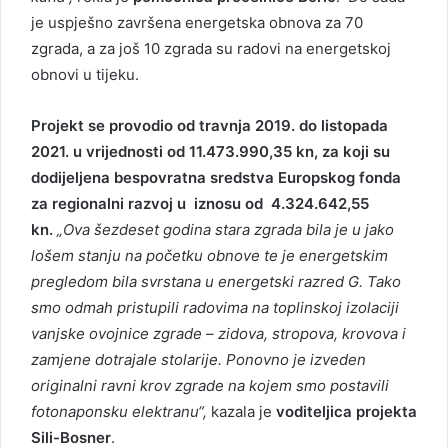
je uspješno završena energetska obnova za 70
zgrada, a za još 10 zgrada su radovi na energetskoj
obnovi u tijeku.
Projekt se provodio od travnja 2019. do listopada
2021. u vrijednosti od 11.473.990,35 kn, za koji su
dodijeljena bespovratna sredstva Europskog fonda
za regionalni razvoj u iznosu od 4.324.642,55
kn.
„Ova šezdeset godina stara zgrada bila je u jako
lošem stanju na početku obnove te je energetskim
pregledom bila svrstana u energetski razred G. Tako
smo odmah pristupili radovima na toplinskoj izolaciji
vanjske ovojnice zgrade – zidova, stropova, krovova i
zamjene dotrajale stolarije. Ponovno je izveden
originalni ravni krov zgrade na kojem smo postavili
fotonaponsku elektranu“,
kazala je
voditeljica projekta
Sili-Bosner
.