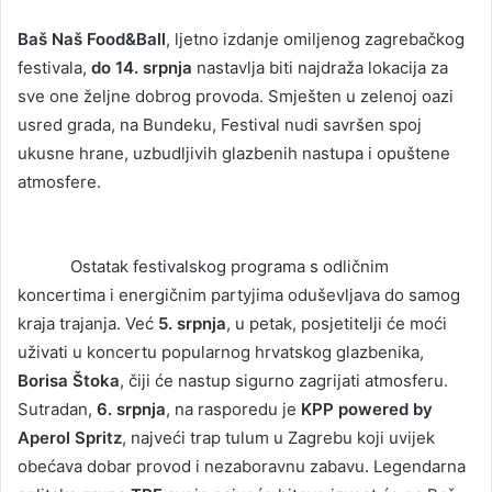
Baš Naš Food&Ball
, ljetno izdanje omiljenog zagrebačkog
festivala,
do 14. srpnja
nastavlja biti najdraža lokacija za
sve one željne dobrog provoda. Smješten u zelenoj oazi
usred grada, na Bundeku, Festival nudi savršen spoj
ukusne hrane, uzbudljivih glazbenih nastupa i opuštene
atmosfere.
Ostatak festivalskog programa s odličnim
koncertima i energičnim partyjima oduševljava do samog
kraja trajanja. Već
5. srpnja
, u petak, posjetitelji će moći
uživati u koncertu popularnog hrvatskog glazbenika,
Borisa Štoka
, čiji će nastup sigurno zagrijati atmosferu.
Sutradan,
6. srpnja
, na rasporedu je
KPP powered by
Aperol Spritz
, najveći trap tulum u Zagrebu koji uvijek
obećava dobar provod i nezaboravnu zabavu. Legendarna