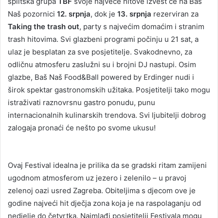
splitska grupa
TBF
svoje najveće hitove izvest će na Baš
Naš pozornici
12. srpnja
, dok je
13. srpnja
rezerviran za
Taking the trash out
, party s najvećim domaćim i stranim
trash hitovima. Svi glazbeni programi počinju u 21 sat, a
ulaz je besplatan za sve posjetitelje. Svakodnevno, za
odličnu atmosferu zaslužni su i brojni DJ nastupi. Osim
glazbe, Baš Naš Food&Ball powered by Erdinger nudi i
širok spektar gastronomskih užitaka. Posjetitelji tako mogu
istraživati raznovrsnu gastro ponudu, punu
internacionalnih kulinarskih trendova. Svi ljubitelji dobrog
zalogaja pronaći će nešto po svome ukusu!
Ovaj Festival idealna je prilika da se gradski ritam zamijeni
ugodnom atmosferom uz jezero i zelenilo – u pravoj
zelenoj oazi usred Zagreba. Obiteljima s djecom ove je
godine najveći hit dječja zona koja je na raspolaganju od
nedjelje do četvrtka. Najmlađi posjetitelji Festivala mogu