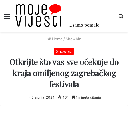
Menu
Tr
Home
/
Showbiz
Showbiz
Otkrijte što vas sve očekuje do
kraja omiljenog zagrebačkog
festivala
3 srpnja, 2024
464
1 minuta čitanja