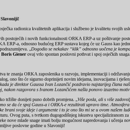
Slavoniji!
 osječka radionica kvalitetnih aplikacija i službeno je kvalitetu svojih u
h postojećih i novih funkcionalnosti ORKA ERP-a uz poštivanje postojeć
ORKA ERP-a, odnosno budućeg ERP sustava kojeg će uz Gauss kao jednu o
 podrazumijeva. „
Dogodio se nekakav “klik” odnosno uočena je kompatibi
,
Boris Giener
ovaj vrlo spontan poslovni pothvat i spoj osječkih snaga
a te znanja ORKA zaposlenika u razvoju, implementaciji i održavanju E
alog, ono što će sigurno doprinijeti novim idejama, inovacijama i rješen
a kada je direktor Gaussa Ivan Lozančić pozdravio najstarijeg člana na
voj, nakon razgovora s Ivanom Lozančićem našla ponovo izuzetno motivira
ko tržište donijeti puno dobrih promjena. „
Više posla, ali s više zadovo
damo se da će spoj Gauss-a i ORKA-e rezultirati upravo time. Atmosfera 
ke brani svoje ideje i argumente i to je ono što mi se u ovom našem lud
ru. Ovog puta, s tvrtkom dugogodišnjeg iskustva specijaliziranom za i
ke nove mlade snage imati bolju mogućnost napredovanja i učenja novih t
imljive poslovne godine u Slavoniji!