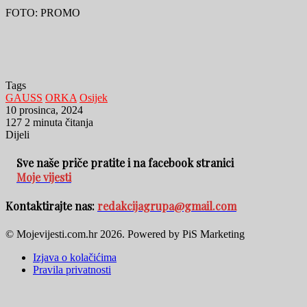
FOTO: PROMO
Tags
GAUSS
ORKA
Osijek
10 prosinca, 2024
127
2 minuta čitanja
Dijeli
Facebook
WhatsApp
Podijeli
Print
e-
Sve naše priče pratite i na facebook stranici
poštom
Moje vijesti
Kontaktirajte nas:
redakcijagrupa@gmail.com
© Mojevijesti.com.hr 2026. Powered by PiS Marketing
Izjava o kolačićima
Pravila privatnosti
Facebook
WhatsApp
Viber
Back
to