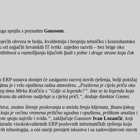
sluga spojila s poznatim
Gaussom
.
ih obveza te bolju, kvalitetniju i brojniju tehničku i konzultantsku
d najjačih hrvatskih IT tvrtki zajedno razviti – bez brige oko
lnost u razmišljanju ključnih ljudi s jedne i druge strane koja čak
.
RP sustava donijet će zasigurno razvoj novih rješenja, bolji položaj
jima je i vrlo opuštena radna atmosfera. „
Pozitivna je cijela priča oko
šeg tima Mirka Kolčića s “Gdje si legendo?”. Ista se ta legenda koja
na da aktivno sudjeluje u cijeloj priči.“,
dodaje direktor Giener.
ljstva, znatno širenje poslovanja u smislu broja klijenata, financijskog
koja je većinu vremena prilično ugodna i opuštena, prilikom analiza i
om spoju najviše i sviđa.“,
zaključuje Gaussov
Ivan Lozančić
, koji
zradu visokokvalitetnih ERP poslovnih informatičkih rješenja koju
ehnologija, a oni stariji prenijeti iskustva i sa zadovoljstvom staviti