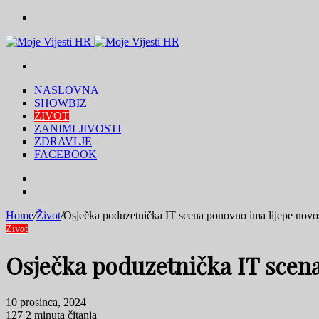
Menu
Traži
NASLOVNA
SHOWBIZ
ŽIVOT
ZANIMLJIVOSTI
ZDRAVLJE
FACEBOOK
Traži
Switch
skin
Home
/
Život
/
Osječka poduzetnička IT scena ponovno ima lijepe novos
Život
Osječka poduzetnička IT scena
10 prosinca, 2024
127
2 minuta čitanja