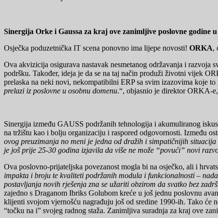
Sinergija Orke i Gaussa za kraj ove zanimljive
poslovne godine u 
Osječka poduzetnička IT scena ponovno ima lijepe novosti!
ORKA
,
Ova akvizicija osigurava nastavak nesmetanog održavanja i razvoja svi
podršku. Također, ideja je da se na taj način produži životni vijek 
prelaska na neki novi, nekompatibilni ERP sa svim izazovima koje to
prelazi iz poslovne u osobnu domenu
.“, objasnio je direktor ORKA-e
Sinergija između GAUSS podržanih tehnologija i akumuliranog iskustv
na tržištu kao i bolju organizaciju i raspored odgovornosti. Između ost
ovog preuzimanja no meni je jedna od dražih i simpatičnijih situacij
je još prije 25-30 godina izjavila da više ne može “povući” novi raz
Ova poslovno-prijateljska povezanost mogla bi na osječko, ali i hrvats
impakta i broju te kvaliteti podržanih modula i funkcionalnosti – na
postavljanja novih rješenja zna se užariti obzirom da svatko bez zadrš
zajedno s Draganom Ibriks Golubom kreće u još jednu poslovnu avantu
klijenti svojom vjernošću nagrađuju još od sredine 1990-ih. Tako će ne
“točku na i” svojeg radnog staža. Zanimljiva suradnja za kraj ove zan