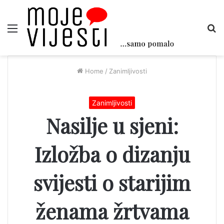
Menu
Tr
Home
/
Zanimljivosti
Zanimljivosti
Nasilje u sjeni:
Izložba o dizanju
svijesti o starijim
ženama žrtvama