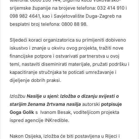
srijemske županije na brojeve telefona: 032 414 910 i
098 982 4641, kao i Savjetovalište Duga-Zagreb na
besplatni broj telefona: 0800 88 98.
Sljedeći koraci organizatorica su primijeniti dobiveno
iskustvo i znanje u okviru ovog projekta, tražiti nove
financijske potpore i ostvarivati partnerstva u ovoj
temi, nastaviti diseminirati materijale, pružati podršku i
kapacitiranje stručnjaka te poticati umrežavanje i
dijeljenje dobrih praksi.
Izložbu
Nasilje u sjeni: Izložba o dizanju svijesti o
starijim ženama žrtvama nasilja
autorski
potpisuje
Goga Golik
s Ivanom Besak, voditeljicom projekta
ispred agencije INKredible.
Nakon Osijeka, izložba će biti postavljena u Rijeci i