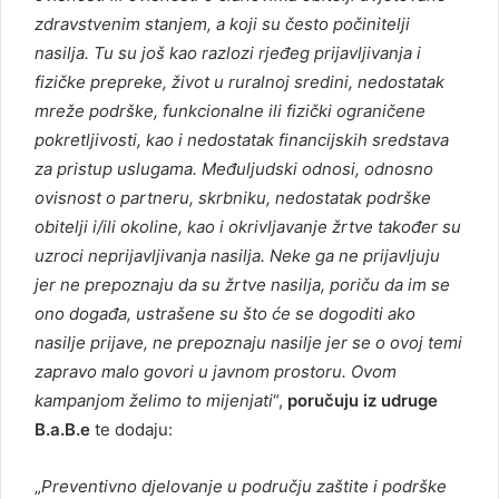
zdravstvenim stanjem, a koji su često počinitelji
nasilja. Tu su još kao razlozi rjeđeg prijavljivanja i
fizičke prepreke, život u
ruralnoj sredini, nedostatak
mreže podrške, funkcionalne ili fizički ograničene
pokretljivosti, kao i nedostatak financijskih sredstava
za pristup uslugama. Međuljudski odnosi, odnosno
ovisnost o partneru, skrbniku, nedostatak podrške
obitelji i/ili okoline, kao i okrivljavanje žrtve također su
uzroci neprijavljivanja nasilja. Neke ga ne prijavljuju
jer ne prepoznaju da su žrtve nasilja, poriču da im se
ono događa, ustrašene su što će se dogoditi ako
nasilje prijave, ne prepoznaju nasilje jer se o ovoj temi
zapravo malo govori u javnom prostoru. Ovom
kampanjom
želimo to mijenjati
“,
poručuju iz udruge
B.a.B.e
te dodaju:
„
Preventivno djelovanje u području zaštite i podrške