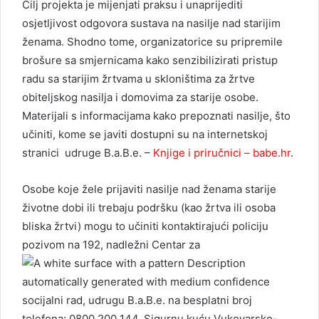
Cilj projekta je mijenjati praksu i unaprijediti
osjetljivost odgovora sustava na nasilje nad starijim
ženama. Shodno tome, organizatorice su pripremile
brošure sa smjernicama kako senzibilizirati pristup
radu sa starijim žrtvama u skloništima za žrtve
obiteljskog nasilja i domovima za starije osobe.
Materijali s informacijama kako prepoznati nasilje, što
učiniti, kome se javiti dostupni su na internetskoj
stranici udruge B.a.B.e. –
Knjige i priručnici – babe.hr
.
Osobe koje žele prijaviti nasilje nad ženama starije
životne dobi ili trebaju podršku (kao žrtva ili osoba
bliska žrtvi) mogu to učiniti kontaktirajući policiju
pozivom na 192, nadležni Centar za
socijalni rad, udrugu B.a.B.e. na besplatni broj
telefona: 0800 200 144, Sigurnu kuću Vukovarsko-