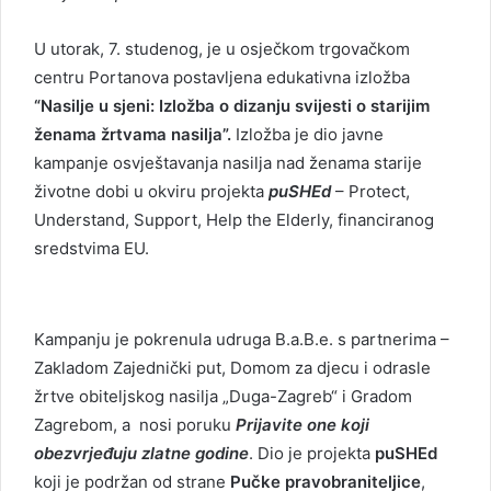
U utorak, 7. studenog, je u osječkom trgovačkom
centru Portanova postavljena edukativna izložba
“Nasilje u sjeni: Izložba o dizanju svijesti o starijim
ženama žrtvama nasilja”.
Izložba je dio javne
kampanje osvještavanja nasilja nad ženama starije
životne dobi u okviru projekta
puSHEd
– Protect,
Understand, Support, Help the Elderly, financiranog
sredstvima EU.
Kampanju je pokrenula udruga B.a.B.e. s partnerima –
Zakladom Zajednički put, Domom za djecu i odrasle
žrtve obiteljskog nasilja „Duga-Zagreb“ i Gradom
Zagrebom, a nosi poruku
Prijavite one koji
obezvrjeđuju zlatne godine
. Dio je projekta
puSHEd
koji je podržan od strane
Pučke pravobraniteljice
,