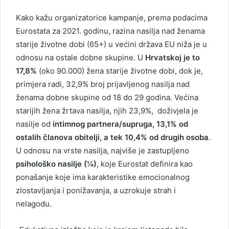
Kako kažu organizatorice kampanje, prema podacima
Eurostata za 2021. godinu, razina nasilja nad ženama
starije životne dobi (65+) u većini država EU niža je u
odnosu na ostale dobne skupine. U
Hrvatskoj je to
17,8%
(oko 90.000) žena starije životne dobi, dok je,
primjera radi, 32,9% broj prijavljenog nasilja nad
ženama dobne skupine od 18 do 29 godina. Većina
starijih žena žrtava nasilja, njih 23,9%, doživjela je
nasilje od
intimnog partnera/supruga, 13,1% od
ostalih članova obitelji, a tek 10,4% od drugih osoba
.
U odnosu na vrste nasilja, najviše je zastupljeno
psihološko nasilje (¼)
, koje Eurostat definira kao
ponašanje koje ima karakteristike emocionalnog
zlostavljanja i ponižavanja, a uzrokuje strah i
nelagodu.