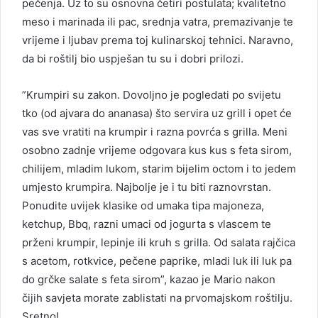
pečenja. Uz to su osnovna četiri postulata; kvalitetno
meso i marinada ili pac, srednja vatra, premazivanje te
vrijeme i ljubav prema toj kulinarskoj tehnici. Naravno,
da bi roštilj bio uspješan tu su i dobri prilozi.
”Krumpiri su zakon. Dovoljno je pogledati po svijetu
tko (od ajvara do ananasa) što servira uz grill i opet će
vas sve vratiti na krumpir i razna povrća s grilla. Meni
osobno zadnje vrijeme odgovara kus kus s feta sirom,
chilijem, mladim lukom, starim bijelim octom i to jedem
umjesto krumpira. Najbolje je i tu biti raznovrstan.
Ponudite uvijek klasike od umaka tipa majoneza,
ketchup, Bbq, razni umaci od jogurta s vlascem te
prženi krumpir, lepinje ili kruh s grilla. Od salata rajčica
s acetom, rotkvice, pečene paprike, mladi luk ili luk pa
do grčke salate s feta sirom”, kazao je Mario nakon
čijih savjeta morate zablistati na prvomajskom roštilju.
Sretno!