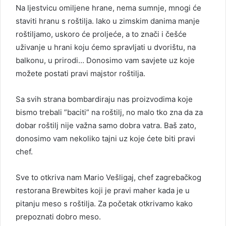
Na ljestvicu omiljene hrane, nema sumnje, mnogi će
staviti hranu s roštilja. Iako u zimskim danima manje
roštiljamo, uskoro će proljeće, a to znači i češće
uživanje u hrani koju ćemo spravljati u dvorištu, na
balkonu, u prirodi… Donosimo vam savjete uz koje
možete postati pravi majstor roštilja.
Sa svih strana bombardiraju nas proizvodima koje
bismo trebali ”baciti” na roštilj, no malo tko zna da za
dobar roštilj nije važna samo dobra vatra. Baš zato,
donosimo vam nekoliko tajni uz koje ćete biti pravi
chef.
Sve to otkriva nam Mario Vešligaj, chef zagrebačkog
restorana Brewbites koji je pravi maher kada je u
pitanju meso s roštilja. Za početak otkrivamo kako
prepoznati dobro meso.