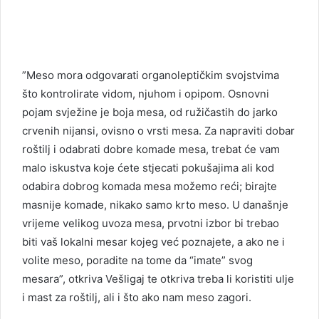
”Meso mora odgovarati organoleptičkim svojstvima
što kontrolirate vidom, njuhom i opipom. Osnovni
pojam svježine je boja mesa, od ružičastih do jarko
crvenih nijansi, ovisno o vrsti mesa. Za napraviti dobar
roštilj i odabrati dobre komade mesa, trebat će vam
malo iskustva koje ćete stjecati pokušajima ali kod
odabira dobrog komada mesa možemo reći; birajte
masnije komade, nikako samo krto meso. U današnje
vrijeme velikog uvoza mesa, prvotni izbor bi trebao
biti vaš lokalni mesar kojeg već poznajete, a ako ne i
volite meso, poradite na tome da “imate” svog
mesara”, otkriva Vešligaj te otkriva treba li koristiti ulje
i mast za roštilj, ali i što ako nam meso zagori.