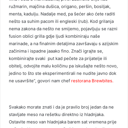
ružmarin, majčina dušica, origano, peršin, bosiljak,
menta, kadulju. Nadalje med, pa šećer ako ćete raditi
nešto sa suhim pacom ili engleski (rub). Kod grilanja
nema zakona da nešto ne smijemo, pojavljuju se razni
fusion oblici grilla gdje ljudi kombiniraju naše
marinade, a na finalnim detaljima završavaju s azijskim
začinima i ispadne jaaako fino. Znači igrajte se,
kombinirajte svaki put kad pečete za prijatelje ili
obitelj, odvojite malu količinu pa iskušajte nešto novo,
jedino to što ste eksperimentirali ne nudite javno dok
ne usavršite”, govori nam chef
restorana Brewbites.
Svakako morate znati i da je pravilo broj jedan da ne
stavljate meso na rešetku direktno iz hladnjaka.
Ostavite meso van hladnjaka barem sat vremena prije