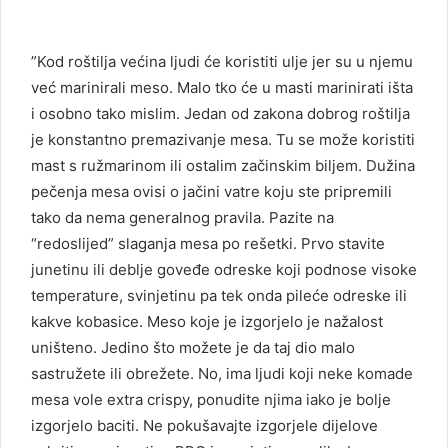
”Kod roštilja većina ljudi će koristiti ulje jer su u njemu
već marinirali meso. Malo tko će u masti marinirati išta
i osobno tako mislim. Jedan od zakona dobrog roštilja
je konstantno premazivanje mesa. Tu se može koristiti
mast s ružmarinom ili ostalim začinskim biljem. Dužina
pečenja mesa ovisi o jačini vatre koju ste pripremili
tako da nema generalnog pravila. Pazite na
“redoslijed” slaganja mesa po rešetki. Prvo stavite
junetinu ili deblje goveđe odreske koji podnose visoke
temperature, svinjetinu pa tek onda pileće odreske ili
kakve kobasice. Meso koje je izgorjelo je nažalost
uništeno. Jedino što možete je da taj dio malo
sastružete ili obrežete. No, ima ljudi koji neke komade
mesa vole extra crispy, ponudite njima iako je bolje
izgorjelo baciti. Ne pokušavajte izgorjele dijelove