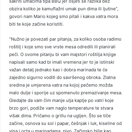
sakriti umacima tipa BBQ jer osjeti se razlika bez
obzira koliko je kamuflažni umak pun dima ili ljutine”,
govori nam Mario kojeg smo pitali i kakva vatra mora
biti te koje začine koristiti.
”Nužno je povezati par pitanja, za koliko osoba radimo
roštilj i koje smo sve vrste mesa odredili ili planirali
peči. O ovome pitanju bi vam majstori roštilja knjige
napisali samo kad bi imali vremena jer to je istinski
važan detalj jednako kao i dobra marinada te će
zajedno sigurno voditi do savršenog obroka. Zlatna
sredina je umjerena vatra na kojoj pečemo možda
malo dulje i sporije uz spomenuto premazivanje mesa.
Gledajte da vam čim manje ulja kaplje po vatri koje
brzo gori, podiže vam naglo temperature te stvara
višak dima. Pričamo o grillu na ugljen. Što se tiče
začine, osnova su sol i papar, češnjak i luk, kiseline od
vina i octa u marinadama, pivo. Začinsko bilje kao