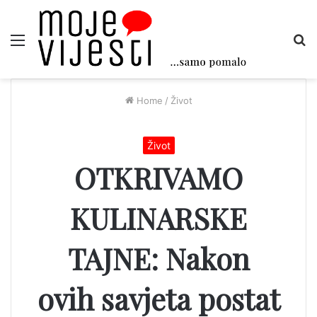
Menu
Tr
Home
/
Život
Život
OTKRIVAMO
KULINARSKE
TAJNE: Nakon
ovih savjeta postat