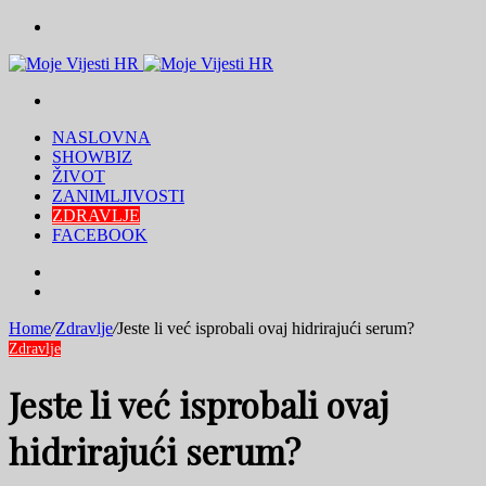
Menu
Traži
NASLOVNA
SHOWBIZ
ŽIVOT
ZANIMLJIVOSTI
ZDRAVLJE
FACEBOOK
Traži
Switch
skin
Home
/
Zdravlje
/
Jeste li već isprobali ovaj hidrirajući serum?
Zdravlje
Jeste li već isprobali ovaj
hidrirajući serum?