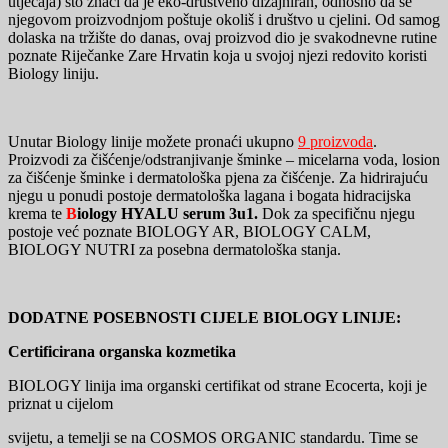
utjecaja) što znači da je eko-društveno dizajniran, odnosno da se
njegovom proizvodnjom poštuje okoliš i društvo u cjelini. Od samog
dolaska na tržište do danas, ovaj proizvod dio je svakodnevne rutine
poznate Riječanke Zare Hrvatin koja u svojoj njezi redovito koristi
Biology liniju.
Unutar Biology linije možete pronaći ukupno
9 proizvoda
.
Proizvodi za čišćenje/odstranjivanje šminke – micelarna voda, losion
za čišćenje šminke i dermatološka pjena za čišćenje. Za hidrirajuću
njegu u ponudi postoje dermatološka lagana i bogata hidracijska
krema te
B
iology HYALU serum 3u1.
Dok za specifičnu njegu
postoje već poznate BIOLOGY AR, BIOLOGY CALM,
BIOLOGY NUTRI za posebna dermatološka stanja.
DODATNE POSEBNOSTI CIJELE BIOLOGY LINIJE:
Certificirana organska kozmetika
BIOLOGY linija ima organski certifikat od strane Ecocerta, koji je
priznat u cijelom
svijetu, a temelji se na COSMOS ORGANIC standardu. Time se