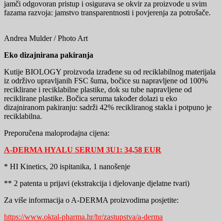
jamči odgovoran pristup i osigurava se okvir za proizvode u svim
fazama razvoja: jamstvo transparentnosti i povjerenja za potrošače.
Andrea Mulder / Photo Art
Eko dizajnirana pakiranja
Kutije BIOLOGY proizvoda izrađene su od reciklabilnog materijala
iz održivo upravljanih FSC šuma, bočice su napravljene od 100%
reciklirane i reciklabilne plastike, dok su tube napravljene od
reciklirane plastike. Bočica seruma također dolazi u eko
dizajniranom pakiranju: sadrži 42% recikliranog stakla i potpuno je
reciklabilna.
Preporučena maloprodajna cijena:
A-DERMA
HYALU SERUM 3U1: 34,58 EUR
* HI Kinetics, 20 ispitanika, 1 nanošenje
** 2 patenta u prijavi (ekstrakcija i djelovanje djelatne tvari)
Za više informacija o A-DERMA proizvodima posjetite:
https://www.oktal-pharma.hr/hr/zastupstva/a-derma