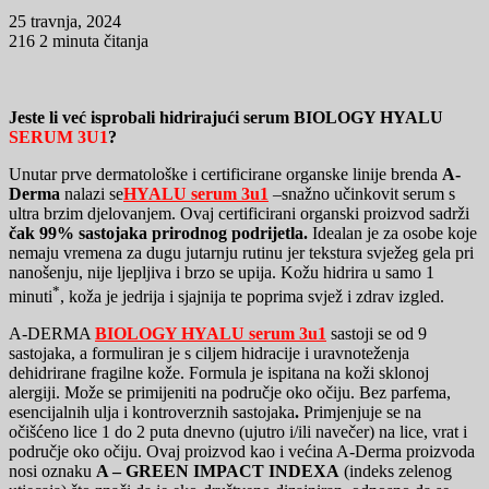
25 travnja, 2024
216
2 minuta čitanja
Jeste li već isprobali hidrirajući serum BIOLOGY HYALU
SERUM 3U1
?
Unutar prve dermatološke i certificirane organske linije brenda
A-
Derma
nalazi se
HYALU serum 3u1
–snažno učinkovit serum s
ultra brzim djelovanjem. Ovaj certificirani organski proizvod sadrži
čak 99% sastojaka prirodnog podrijetla.
Idealan je za osobe koje
nemaju vremena za dugu jutarnju rutinu jer tekstura svježeg gela pri
nanošenju, nije ljepljiva i brzo se upija. Kožu hidrira u samo 1
*
minuti
, koža je jedrija i sjajnija te poprima svjež i zdrav izgled.
A-DERMA
BIOLOGY HYALU serum 3u1
sastoji se od 9
sastojaka, a formuliran je s ciljem hidracije i uravnoteženja
dehidrirane fragilne kože. Formula je ispitana na koži sklonoj
alergiji. Može se primijeniti na područje oko očiju. Bez parfema,
esencijalnih ulja i kontroverznih sastojaka
.
Primjenjuje se na
očišćeno lice 1 do 2 puta dnevno (ujutro i/ili navečer) na lice, vrat i
područje oko očiju. Ovaj proizvod kao i većina A-Derma proizvoda
nosi oznaku
A – GREEN IMPACT INDEXA
(indeks zelenog