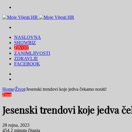
Menu
Traži
NASLOVNA
SHOWBIZ
ŽIVOT
ZANIMLJIVOSTI
ZDRAVLJE
FACEBOOK
Traži
Switch
skin
Home
/
Život
/
Jesenski trendovi koje jedva čekamo nositi!
Život
Jesenski trendovi koje jedva č
28 rujna, 2023
454
2 minuta čitanja