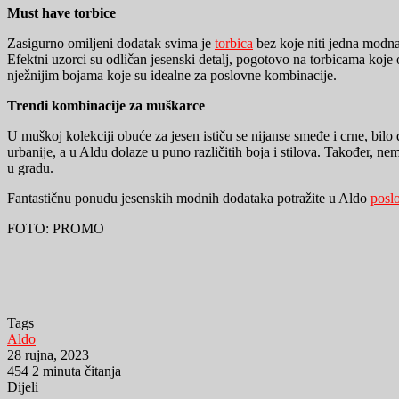
Must have torbice
Zasigurno omiljeni dodatak svima je
torbica
bez koje niti jedna modna
Efektni uzorci su odličan jesenski detalj, pogotovo na torbicama koje 
nježnijim bojama koje su idealne za poslovne kombinacije.
Trendi kombinacije za muškarce
U muškoj kolekciji obuće za jesen ističu se nijanse smeđe i crne, bilo
urbanije, a u Aldu dolaze u puno različitih boja i stilova. Također, ne
u gradu.
Fantastičnu ponudu jesenskih modnih dodataka potražite u Aldo
posl
FOTO: PROMO
Tags
Aldo
28 rujna, 2023
454
2 minuta čitanja
Dijeli