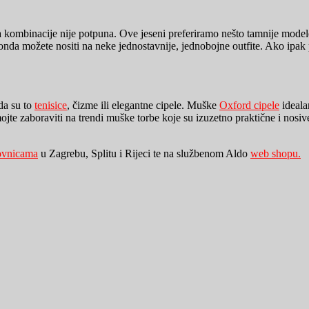
 kombinacije nije potpuna. Ove jeseni preferiramo nešto tamnije modele 
onda možete nositi na neke jednostavnije, jednobojne outfite. Ako ipak 
 da su to
tenisice
, čizme ili elegantne cipele. Muške
Oxford cipele
ideala
mojte zaboraviti na trendi muške torbe koje su izuzetno praktične i nosiv
ovnicama
u Zagrebu, Splitu i Rijeci te na službenom Aldo
web shopu.