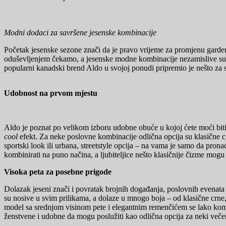
Modni dodaci za savršene jesenske kombinacije
Početak jesenske sezone znači da je pravo vrijeme za promjenu gardero
oduševljenjem čekamo, a jesenske modne kombinacije nezamislive su b
popularni kanadski brend Aldo u svojoj ponudi pripremio je nešto za
Udobnost na prvom mjestu
Aldo je poznat po velikom izboru udobne obuće u kojoj ćete moći biti 
cool
efekt. Za neke poslovne kombinacije odlična opcija su klasičn
sportski look ili urbana, streetstyle opcija – na vama je samo da pron
kombinirati na puno načina, a ljubiteljice nešto klasičnije čizme mog
Visoka peta za posebne prigode
Dolazak jeseni znači i povratak brojnih događanja, poslovnih evenata i
su nosive u svim prilikama, a dolaze u mnogo boja – od klasične crne,
model sa srednjom visinom pete i elegantnim remenčićem se lako kombin
ženstvene i udobne da mogu poslužiti kao odlična opcija za neki večer