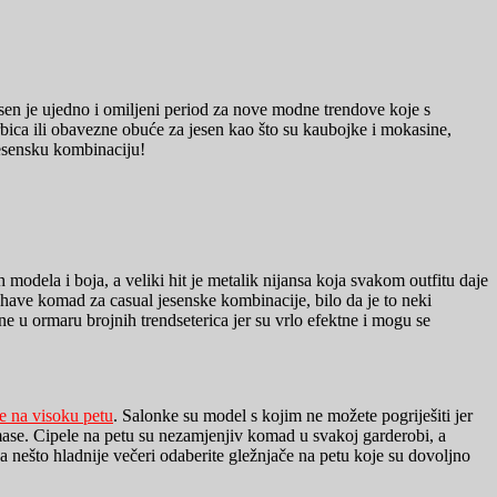
esen je ujedno i omiljeni period za nove modne trendove koje s
ica ili obavezne obuće za jesen kao što su kaubojke i mokasine,
jesensku kombinaciju!
ih modela i boja, a veliki hit je metalik nijansa koja svakom outfitu daje
have komad za casual jesenske kombinacije, bilo da je to neki
ne u ormaru brojnih trendseterica jer su vrlo efektne i mogu se
le na visoku petu
. Salonke su model s kojim ne možete pogriješiti jer
 mase. Cipele na petu su nezamjenjiv komad u svakoj garderobi, a
 nešto hladnije večeri odaberite gležnjače na petu koje su dovoljno
!