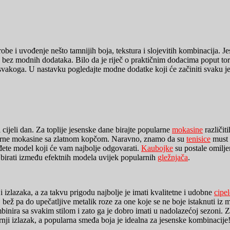
be i uvođenje nešto tamnijih boja, tekstura i slojevitih kombinacija. J
ez modnih dodataka. Bilo da je riječ o praktičnim dodacima poput torb
 svakoga. U nastavku pogledajte modne dodatke koji će začiniti svaku 
cijeli dan. Za toplije jesenske dane birajte popularne
mokasine
različit
e crne mokasine sa zlatnom kopčom. Naravno, znamo da su
tenisice
must 
ađete model koji će vam najbolje odgovarati.
Kaubojke
su postale omilje
u birati između efektnih modela uvijek popularnih
gležnjača
.
 izlazaka, a za takvu prigodu najbolje je imati kvalitetne i udobne
cipe
 bež pa do upečatljive metalik roze za one koje se ne boje istaknuti iz
ira sa svakim stilom i zato ga je dobro imati u nadolazećoj sezoni. Za
nji izlazak, a popularna smeđa boja je idealna za jesenske kombinacije