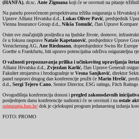
(HANFA)
, dr.sc.
Ante Žigmana
koji će se osvrnuti na pitanje tržiš
Na panelu posvećenom perspektivama tržišta osiguranja u Hrvatskoj te
Uprave Allianz Hrvatska d.d.,
Lukas Oliver Pavić
, predsjednik Upr
Vienna Insurance Group d.d.,
Nikša Tomulić
, član Uprave Kompare 
Osim sve značajnijih posljedica na ljudske živote, domove, infrastru
će u fokusu rasprave
Nataše Kapetanović
, predsjednice Uprave Gra
Versicherung AG,
Ane Riedmann
, dopredsjednice Swiss Re Europ
Goethe u Frankfurtu, biti upravo potencijalna održiva osigurateljna rje
O važnosti prepoznavanja prilika i učinkovitog upravljanja št
Allianz Hrvatska d.d.,
Zvjezdan Karlić
, član Uprave Generali osigur
Fakultet strojarstva i brodogradnje te
Vesna Sanjković
, direktor Sek
panel raspravi drugog dan konferencije pružit će
Marin Hrešić
, pred
d.d.,
Sergi Tejero Cano
, Senior Director, ESG ratings, Fitch Ratings
Ovogodišnja konferencija donosi i
pregled zakonodavnih inicijativa
posljednjem danu konferencije sudionici će se osvrnuti i na
ostale ak
osiguranja.huo.hr/
dok je cjelokupni program jedanaestog izdanja kon
FOTO: PROMO