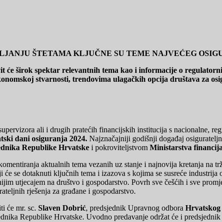
VLJANJU ŠTETAMA KLJUČNE SU TEME NAJVEĆEG OSIGU
it će širok spektar relevantnih tema kao i informacije o regulato
onomskoj stvarnosti, trendovima ulagačkih opcija društava za os
 supervizora ali i drugih pratećih financijskih institucija s nacionalne, r
tski dani osiguranja 2024.
Najznačajniji godišnji događaj osigurateljn
ednika Republike Hrvatske
i pokroviteljstvom
Ministarstva financi
 komentiranja aktualnih tema vezanih uz stanje i najnovija kretanja na t
i će se dotaknuti ključnih tema i izazova s kojima se susreće industrij
ijim utjecajem na društvo i gospodarstvo. Povrh sve češćih i sve promjenj
teljnih rješenja za građane i gospodarstvo.
i će mr. sc.
Slaven Dobrić
, predsjednik Upravnog odbora
Hrvatskog 
jednika Republike Hrvatske. Uvodno predavanje održat će i predsjedni