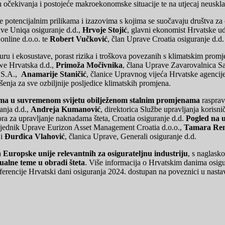
nih očekivanja i postojeće makroekonomske situacije te na utjecaj neuskl
 potencijalnim prilikama i izazovima s kojima se suočavaju društva za 
ave Uniqa osiguranje d.d.,
Hrvoje Stojić
, glavni ekonomist Hrvatske u
online d.o.o. te
Robert Vučković
, član Uprave Croatia osiguranje d.d.
kturu i ekosustave, porast rizika i troškova povezanih s klimatskim pr
we Hrvatska d.d.,
Primoža Močivnika
, člana Uprave Zavarovalnica S
e S.A.,
Anamarije Staničić
, članice Upravnog vijeća Hrvatske agencije
šenja za sve ozbiljnije posljedice klimatskih promjena.
etama u suvremenom svijetu obilježenom stalnim promjenama
rasprav
anja d.d.,
Andreja Kumanović
, direktorica Službe upravljanja korisn
tora za upravljanje naknadama šteta, Croatia osiguranje d.d.
Pogled na u
sjednik Uprave Eurizon Asset Management Croatia d.o.o.,
Tamara Ren
 i
Đurđica Vlahović
, članica Uprave, Generali osiguranje d.d.
 Europske unije relevantnih za osigurateljnu industriju
, s naglask
tualne teme u obradi šteta
. Više informacija o Hrvatskim danima osigu
ferencije Hrvatski dani osiguranja 2024. dostupan na poveznici u nast