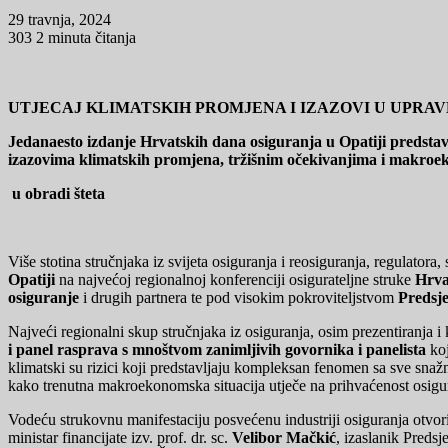
29 travnja, 2024
303
2 minuta čitanja
UTJECAJ KLIMATSKIH PROMJENA I IZAZOVI U UPRA
Jedanaesto izdanje Hrvatskih dana osiguranja u Opatiji predstav
izazovima klimatskih promjena, tržišnim očekivanjima i makroek
u obradi šteta
Više stotina stručnjaka iz svijeta osiguranja i reosiguranja, regulatora,
Opatiji
na najvećoj regionalnoj konferenciji osigurateljne struke
Hrva
osiguranje
i drugih partnera te pod visokim pokroviteljstvom
Predsj
Najveći regionalni skup stručnjaka iz osiguranja, osim prezentiranja i
i panel rasprava s mnoštvom zanimljivih govornika i panelista
koj
klimatski su rizici koji predstavljaju kompleksan fenomen sa sve snažn
kako trenutna makroekonomska situacija utječe na prihvaćenost osigura
Vodeću strukovnu manifestaciju posvećenu industriji osiguranja otvorit
ministar financijate izv. prof. dr. sc.
Velibor Mačkić
, izaslanik Preds