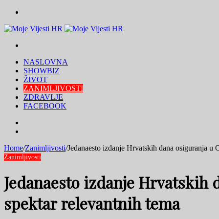
Menu
Traži
NASLOVNA
SHOWBIZ
ŽIVOT
ZANIMLJIVOSTI
ZDRAVLJE
FACEBOOK
Traži
Switch
skin
Home
/
Zanimljivosti
/
Jedanaesto izdanje Hrvatskih dana osiguranja u Op
Zanimljivosti
Jedanaesto izdanje Hrvatskih d
spektar relevantnih tema