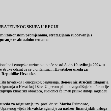
RATELJNOG SKUPA U REGIJI
rnim i zakonskim promjenama, strategijama suočavanja s
iguranje te aktualnim temama
egionalne i europske razine okupit će se
od 8. do 10. svibnja 2024. u
e struke održat će se u organizaciji
Hrvatskog ureda za
ja Republike Hrvatske
.
ržištu hrvatskog i europskog osiguranja,
donosi niz stručnih izlaganja
a osiguranja u Hrvatskoj i šire. U prvom planu ovogodišnje konferencije
ivijih klimatski obrazaca, sudionici će imati prilike dublje sagledati
ureda za osiguranje
,izv. prof. dr. sc.
Marko Primorac
,
k Upravnog vijeća
Hrvatske agencije za nadzor financijskih usluga