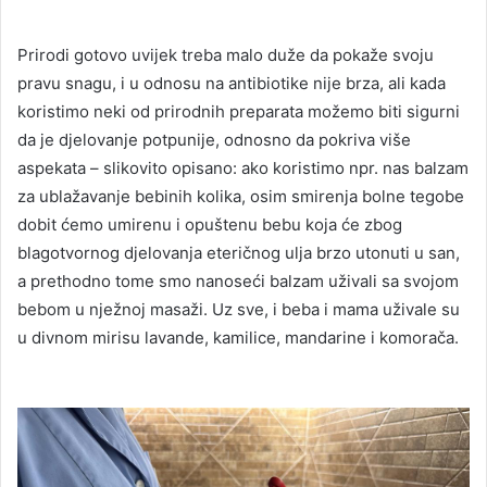
Prirodi gotovo uvijek treba malo duže da pokaže svoju
pravu snagu, i u odnosu na antibiotike nije brza, ali kada
koristimo neki od prirodnih preparata možemo biti sigurni
da je djelovanje potpunije, odnosno da pokriva više
aspekata – slikovito opisano: ako koristimo npr. nas balzam
za ublažavanje bebinih kolika, osim smirenja bolne tegobe
dobit ćemo umirenu i opuštenu bebu koja će zbog
blagotvornog djelovanja eteričnog ulja brzo utonuti u san,
a prethodno tome smo nanoseći balzam uživali sa svojom
bebom u nježnoj masaži. Uz sve, i beba i mama uživale su
u divnom mirisu lavande, kamilice, mandarine i komorača.