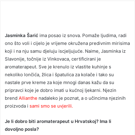
Jasminka Šarić
ima posao iz snova. Pomaže ljudima, radi
ono što voli i cijelo je vrijeme okružena predivnim mirisima
koji i na nju samu djeluju iscjeljujuće. Naime, Jasminka iz
Slavonije, točnije iz Vinkovaca, certificirani je
aromaterapeut. Sve je krenulo iz vlastite kuhinje s
nekoliko lončića, žlica i špatulica za kolače i tako su
nastale prve kreme za koje mnogi danas kažu da su
pripravci koje je dobro imati u kućnoj ljekarni. Njezin
brend
Allianthe
nadaleko je poznat, a o učincima njezinih
proizvoda i
sami smo se uvjerili.
Je li dobro biti aromaterapeut u Hrvatskoj? Ima li
dovoljno posla?