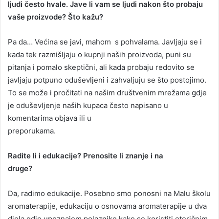
ljudi često hvale. Jave li vam se ljudi nakon što probaju
vaše proizvode? Što kažu?
Pa da… Većina se javi, mahom s pohvalama. Javljaju se i
kada tek razmišljaju o kupnji naših proizvoda, puni su
pitanja i pomalo skeptični, ali kada probaju redovito se
javljaju potpuno oduševljeni i zahvaljuju se što postojimo.
To se može i pročitati na našim društvenim mrežama gdje
je oduševljenje naših kupaca često napisano u
komentarima objava ili u
preporukama.
Radite li i edukacije? Prenosite li znanje i na
druge?
Da, radimo edukacije. Posebno smo ponosni na Malu školu
aromaterapije, edukaciju o osnovama aromaterapije u dva
djela gdje upoznajem polaznike kako se koristiti eteričnim