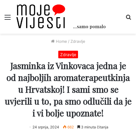
Menu
Tr
Home
/
Zdravlje
Zdravlje
Jasminka iz Vinkovaca jedna je
od najboljih aromaterapeutkinja
u Hrvatskoj! I sami smo se
uvjerili u to, pa smo odlučili da je
i vi bolje upoznate!
24 srpnja, 2024
662
3 minuta čitanja