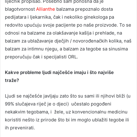
liječnik propisao. Posebno sam ponosna da je
blagotvornost
Allianthe
balzama prepoznalo dosta
pedijatara i ljekarnika, čak i nekoliko ginekologa pa
redovito upućuju svoje pacijente po naše proizvode. To se
odnosi na balzame za olakšavanje kašlja i prehlade, na
balzam za ublažavanje dječjih / novorođenačkih kolika, naš
balzam za intimnu njegu, a balzam za tegobe sa sinusima
preporučuju čak i specijalisti ORL.
Kakve probleme ljudi najčešće imaju i što najviše
traže?
Ljudi se najčešće javljaju zato što su sami ili njihovi bliži (u
99% slučajeva riječ je o djeci) učestalo pogođeni
nekakvim tegobama, i žele, uz konvencionalnu medicinu
koristiti nešto iz prirode što bi im moglo ublažiti tegobe ili
ih prevenirati.