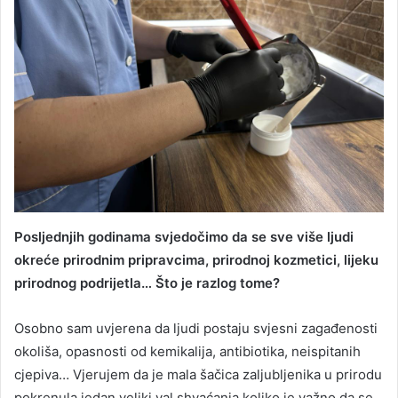
Posljednjih godinama svjedočimo da se sve više ljudi
okreće prirodnim pripravcima, prirodnoj kozmetici, lijeku
prirodnog podrijetla… Što je razlog tome?
Osobno sam uvjerena da ljudi postaju svjesni zagađenosti
okoliša, opasnosti od kemikalija, antibiotika, neispitanih
cjepiva… Vjerujem da je mala šačica zaljubljenika u prirodu
pokrenula jedan veliki val shvaćanja koliko je važno da se