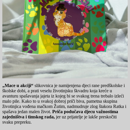
„Mace u akciji“
slikovnica je namijenjena djeci rane predškolske i
školske dobi, a prati veselu životinjsku škvadru koja kreće u
avanturu spašavanja jajeta iz kojeg bi se svakog trena trebalo izleći
malo pile. Kako to u svakoj dobroj priči biva, pametna skupina
životinjica vođena mačkom Žutim, nadmudruje zlog štakora Ratka i
spašava jedan malen život.
Priča podučava djecu važnostima
zajedništva i timskog rada,
jer uz prijatelje je lakše preskočiti
svaku prepreku.