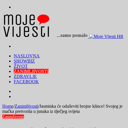
Menu
Traži
NASLOVNA
SHOWBIZ
ŽIVOT
ZANIMLJIVOSTI
ZDRAVLJE
FACEBOOK
Traži
Switch
skin
Home
/
Zanimljivosti
/
Jasminka će oduševiti brojne klince! Svojeg je
mačka pretvorila u junaka iz dječjeg svijeta
Zanimljivosti