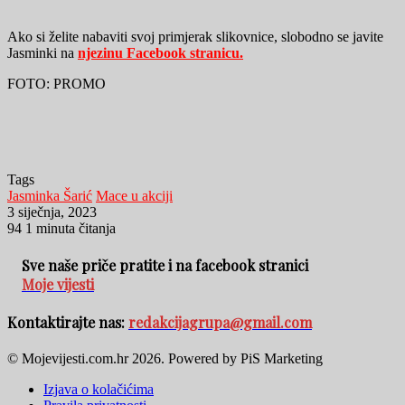
Ako si želite nabaviti svoj primjerak slikovnice, slobodno se javite
Jasminki na
njezinu Facebook stranicu.
FOTO: PROMO
Tags
Jasminka Šarić
Mace u akciji
3 siječnja, 2023
94
1 minuta čitanja
Sve naše priče pratite i na facebook stranici
Moje vijesti
Kontaktirajte nas:
redakcijagrupa@gmail.com
© Mojevijesti.com.hr 2026. Powered by PiS Marketing
Izjava o kolačićima