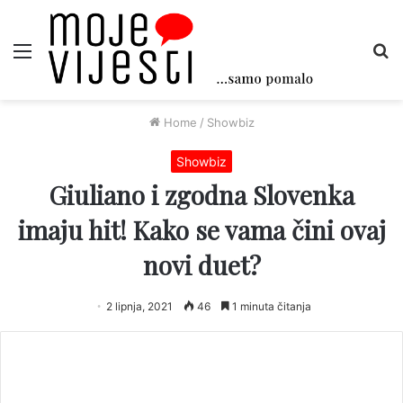
Menu
Tr
Home
/
Showbiz
Showbiz
Giuliano i zgodna Slovenka
imaju hit! Kako se vama čini ovaj
novi duet?
2 lipnja, 2021
46
1 minuta čitanja