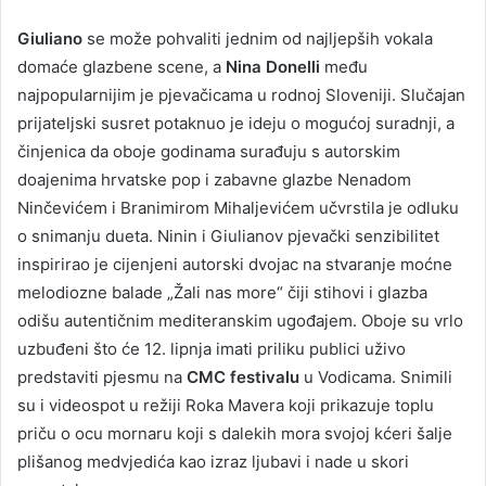
Giuliano
se može pohvaliti jednim od najljepših vokala
domaće glazbene scene, a
Nina Donelli
među
najpopularnijim je pjevačicama u rodnoj Sloveniji. Slučajan
prijateljski susret potaknuo je ideju o mogućoj suradnji, a
činjenica da oboje godinama surađuju s autorskim
doajenima hrvatske pop i zabavne glazbe Nenadom
Ninčevićem i Branimirom Mihaljevićem učvrstila je odluku
o snimanju dueta. Ninin i Giulianov pjevački senzibilitet
inspirirao je cijenjeni autorski dvojac na stvaranje moćne
melodiozne balade „Žali nas more“ čiji stihovi i glazba
odišu autentičnim mediteranskim ugođajem. Oboje su vrlo
uzbuđeni što će 12. lipnja imati priliku publici uživo
predstaviti pjesmu na
CMC festivalu
u Vodicama. Snimili
su i videospot u režiji Roka Mavera koji prikazuje toplu
priču o ocu mornaru koji s dalekih mora svojoj kćeri šalje
plišanog medvjedića kao izraz ljubavi i nade u skori