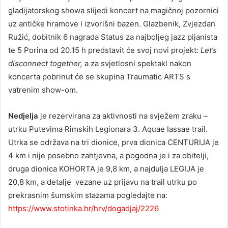
gladijatorskog showa slijedi koncert na magičnoj pozornici
uz antičke hramove i izvorišni bazen. Glazbenik, Zvjezdan
Ružić, dobitnik 6 nagrada Status za najboljeg jazz pijanista
te 5 Porina od 20.15 h predstavit će svoj novi projekt:
Let’s
disconnect together,
a za svjetlosni spektakl nakon
koncerta pobrinut će se skupina Traumatic ARTS s
vatrenim show-om.
Nedjelja
je rezervirana za aktivnosti na svježem zraku –
utrku Putevima Rimskih Legionara 3. Aquae Iassae trail.
Utrka se održava na tri dionice, prva dionica CENTURIJA je
4 km i nije posebno zahtjevna, a pogodna je i za obitelji,
druga dionica KOHORTA je 9,8 km, a najdulja LEGIJA je
20,8 km, a detalje vezane uz prijavu na trail utrku po
prekrasnim šumskim stazama pogledajte na:
https://www.stotinka.hr/hrv/dogadjaj/2226