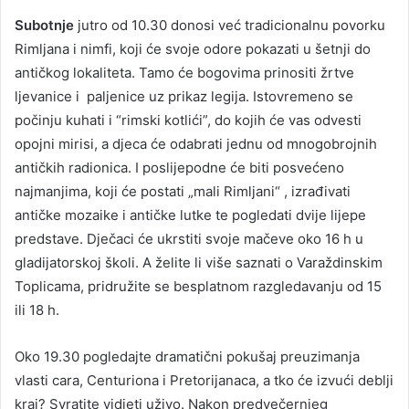
Subotnje
jutro od 10.30 donosi već tradicionalnu povorku
Rimljana i nimfi, koji će svoje odore pokazati u šetnji do
antičkog lokaliteta. Tamo će bogovima prinositi žrtve
ljevanice i paljenice uz prikaz legija. Istovremeno se
počinju kuhati i “rimski kotlići”, do kojih će vas odvesti
opojni mirisi, a djeca će odabrati jednu od mnogobrojnih
antičkih radionica. I poslijepodne će biti posvećeno
najmanjima, koji će postati „mali Rimljani“ , izrađivati
antičke mozaike i antičke lutke te pogledati dvije lijepe
predstave. Dječaci će ukrstiti svoje mačeve oko 16 h u
gladijatorskoj školi. A želite li više saznati o Varaždinskim
Toplicama, pridružite se besplatnom razgledavanju od 15
ili 18 h.
Oko 19.30 pogledajte dramatični pokušaj preuzimanja
vlasti cara, Centuriona i Pretorijanaca, a tko će izvući deblji
kraj? Svratite vidjeti uživo. Nakon predvečernjeg