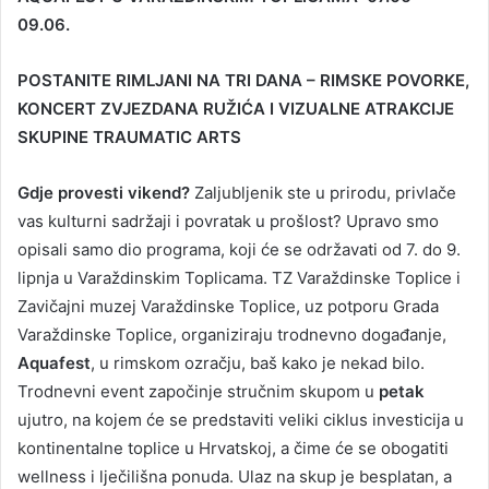
09.06.
POSTANITE RIMLJANI NA TRI DANA – RIMSKE POVORKE,
KONCERT ZVJEZDANA RUŽIĆA I VIZUALNE ATRAKCIJE
SKUPINE TRAUMATIC ARTS
Gdje provesti vikend?
Zaljubljenik ste u prirodu, privlače
vas kulturni sadržaji i povratak u prošlost? Upravo smo
opisali samo dio programa, koji će se održavati od 7. do 9.
lipnja u Varaždinskim Toplicama. TZ Varaždinske Toplice i
Zavičajni muzej Varaždinske Toplice, uz potporu Grada
Varaždinske Toplice, organiziraju trodnevno događanje,
Aquafest
, u rimskom ozračju, baš kako je nekad bilo.
Trodnevni event započinje stručnim skupom u
petak
ujutro, na kojem će se predstaviti veliki ciklus investicija u
kontinentalne toplice u Hrvatskoj, a čime će se obogatiti
wellness i lječilišna ponuda. Ulaz na skup je besplatan, a