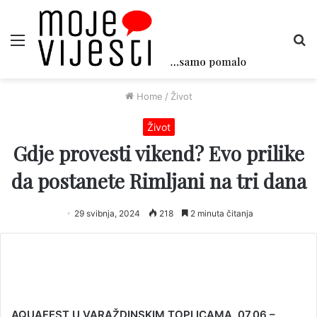
Menu
Tr
Home
/
Život
Život
Gdje provesti vikend? Evo prilike
da postanete Rimljani na tri dana
29 svibnja, 2024
218
2 minuta čitanja
AQUAFEST U VARAŽDINSKIM TOPLICAMA 07.06 –