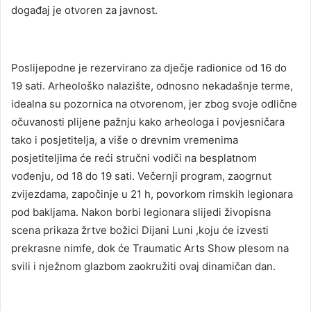
događaj je otvoren za javnost.
Poslijepodne je rezervirano za dječje radionice od 16 do
19 sati. Arheološko nalazište, odnosno nekadašnje terme,
idealna su pozornica na otvorenom, jer zbog svoje odlične
očuvanosti plijene pažnju kako arheologa i povjesničara
tako i posjetitelja, a više o drevnim vremenima
posjetiteljima će reći stručni vodiči na besplatnom
vođenju, od 18 do 19 sati. Večernji program, zaogrnut
zvijezdama, započinje u 21 h, povorkom rimskih legionara
pod bakljama. Nakon borbi legionara slijedi živopisna
scena prikaza žrtve božici Dijani Luni ,koju će izvesti
prekrasne nimfe, dok će Traumatic Arts Show plesom na
svili i nježnom glazbom zaokružiti ovaj dinamičan dan.