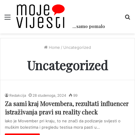
Menu
Tr
Home
/
Uncategorized
Uncategorized
Redakcija
28 studenoga, 2024
99
Za sami kraj Movembera, rezultati influencer
istraživanja pravi su reality check
Iako je Movember pri kraju, to ne znači da podizanje svijesti o
muškim bolestima i pregledu testisa mora pasti u…