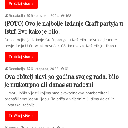
Pročitaj više »
Redakcija
9 kolovoza, 2024
168
(FOTO) Ovo je najbolje izdanje Craft partyja u
Istri! Evo kako je bilo!
Dosad najbolje izdanje Craft partyja u Kašteliru privuklo je more
posjetitelja U četvrtak navečer, 08. kolovoza, Kaštelir je disao u…
Pročitaj više »
Redakcija
6 listopada, 2022
61
Ova obitelj slavi 30 godina svojeg rada, bilo
je mukotrpno ali danas su radosni
U moru loših vijesti kojima smo svakodnevno bombardirani,
pronašli smo jednu lijepu. Ta priča o vrijednim ljudima dolazi iz
Hrvatske, točnije…
Pročitaj više »
admin
24 kolovoza, 2021
71