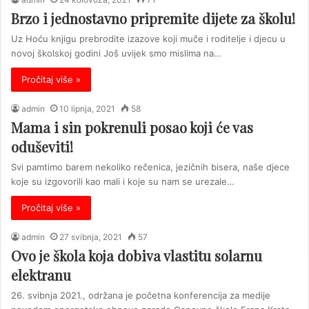
Brzo i jednostavno pripremite dijete za školu!
Uz Hoću knjigu prebrodite izazove koji muče i roditelje i djecu u
novoj školskoj godini Još uvijek smo mislima na…
Pročitaj više »
admin
10 lipnja, 2021
58
Mama i sin pokrenuli posao koji će vas
oduševiti!
Svi pamtimo barem nekoliko rečenica, jezičnih bisera, naše djece
koje su izgovorili kao mali i koje su nam se urezale…
Pročitaj više »
admin
27 svibnja, 2021
57
Ovo je škola koja dobiva vlastitu solarnu
elektranu
26. svibnja 2021., održana je početna konferencija za medije