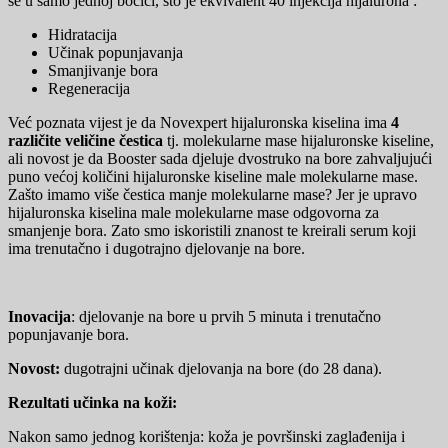
se u samo jednoj bočici, što je ekvivalent 40 injekcija hijalurona :
Hidratacija
Učinak popunjavanja
Smanjivanje bora
Regeneracija
Već poznata vijest je da Novexpert hijaluronska kiselina ima
4
različite veličine čestica
tj. molekularne mase hijaluronske kiseline,
ali novost je da Booster sada djeluje dvostruko na bore zahvaljujući
puno većoj količini hijaluronske kiseline male molekularne mase.
Zašto imamo više čestica manje molekularne mase? Jer je upravo
hijaluronska kiselina male molekularne mase odgovorna za
smanjenje bora. Zato smo iskoristili znanost te kreirali serum koji
ima trenutačno i dugotrajno djelovanje na bore.
Inovacija
: djelovanje na bore u prvih 5 minuta i trenutačno
popunjavanje bora.
Novost:
dugotrajni učinak djelovanja na bore (do 28 dana).
Rezultati učinka na koži:
Nakon samo jednog korištenja: koža je površinski zaglađenija i