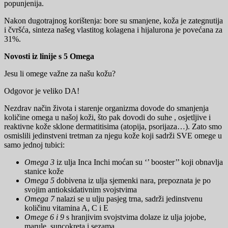
popunjenija.
Nakon dugotrajnog korištenja: bore su smanjene, koža je zategnutija
i čvršća, sinteza našeg vlastitog kolagena i hijalurona je povećana za
31%.
Novosti iz linije s 5 Omega
Jesu li omege važne za našu kožu?
Odgovor je veliko DA!
Nezdrav način života i starenje organizma dovode do smanjenja
količine omega u našoj koži, što pak dovodi do suhe , osjetljive i
reaktivne kože sklone dermatitisima (atopija, psorijaza…). Zato smo
osmislili jedinstveni tretman za njegu kože koji sadrži SVE omege u
samo jednoj tubici:
Omega 3
iz ulja Inca Inchi moćan su ‘’ booster’’ koji obnavlja
stanice kože
Omega 5
dobivena iz ulja sjemenki nara, prepoznata je po
svojim antioksidativnim svojstvima
Omega 7
nalazi se u ulju pasjeg trna, sadrži jedinstvenu
količinu vitamina A, C i E
Omege 6 i 9
s hranjivim svojstvima dolaze iz ulja jojobe,
marule, suncokreta i sezama