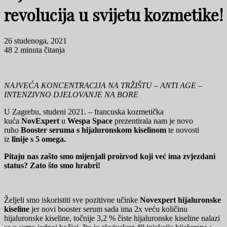
revolucija u svijetu kozmetike!
26 studenoga, 2021
48
2 minuta čitanja
NAJVEĆA KONCENTRACIJA NA TRŽIŠTU – ANTI AGE –
INTENZIVNO DJELOVANJE NA BORE
U Zagrebu, studeni 2021. – francuska kozmetička
kuća
NovExpert
u
Wespa Space
prezentirala nam je novo
ruho
Booster seruma s hijaluronskom kiselinom
te novosti
iz
linije s 5 omega.
Pitaju nas zašto smo mijenjali proizvod koji već ima zvjezdani
status?
Zato što smo hrabri!
Željeli smo iskoristiti sve pozitivne učinke
Novexpert hijaluronske
kiseline
jer novi booster serum sada ima 2x veću količinu
hijaluronske kiseline, točnije 3,2 % čiste hijaluronske kiseline nalazi