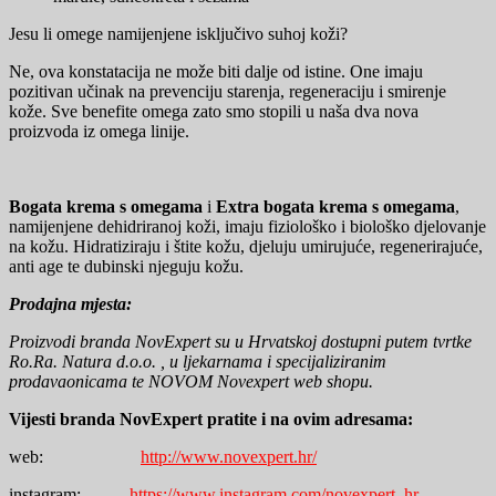
Jesu li omege namijenjene isključivo suhoj koži?
Ne, ova konstatacija ne može biti dalje od istine. One imaju
pozitivan učinak na prevenciju starenja, regeneraciju i smirenje
kože. Sve benefite omega zato smo stopili u naša dva nova
proizvoda iz omega linije.
Bogata krema s omegama
i
Extra bogata krema s omegama
,
namijenjene dehidriranoj koži, imaju fiziološko i biološko djelovanje
na kožu. Hidratiziraju i štite kožu, djeluju umirujuće, regenerirajuće,
anti age te dubinski njeguju kožu.
Prodajna mjesta:
Proizvodi branda
NovExpert su u Hrvatskoj dostupni putem tvrtke
Ro.Ra. Natura d.o.o. , u ljekarnama i specijaliziranim
prodavaonicama te NOVOM Novexpert web shopu.
Vijesti branda NovExpert pratite i na ovim adresama:
web:
http://www.novexpert.hr/
instagram:
https://www.instagram.com/novexpert_hr