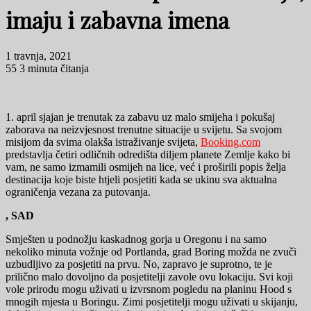
imaju i zabavna imena
1 travnja, 2021
55
3 minuta čitanja
1. april sjajan je trenutak za zabavu uz malo smijeha i pokušaj
zaborava na neizvjesnost trenutne situacije u svijetu. Sa svojom
misijom da svima olakša istraživanje svijeta,
Booking.com
predstavlja četiri odličnih odredišta diljem planete Zemlje kako bi
vam, ne samo izmamili osmijeh na lice, već i proširili popis želja
destinacija koje biste htjeli posjetiti kada se ukinu sva aktualna
ograničenja vezana za putovanja.
, SAD
Smješten u podnožju kaskadnog gorja u Oregonu i na samo
nekoliko minuta vožnje od Portlanda, grad Boring možda ne zvuči
uzbudljivo za posjetiti na prvu. No, zapravo je suprotno, te je
prilično malo dovoljno da posjetitelji zavole ovu lokaciju. Svi koji
vole prirodu mogu uživati ​​u izvrsnom pogledu na planinu Hood s
mnogih mjesta u Boringu. Zimi posjetitelji mogu uživati ​​u skijanju,