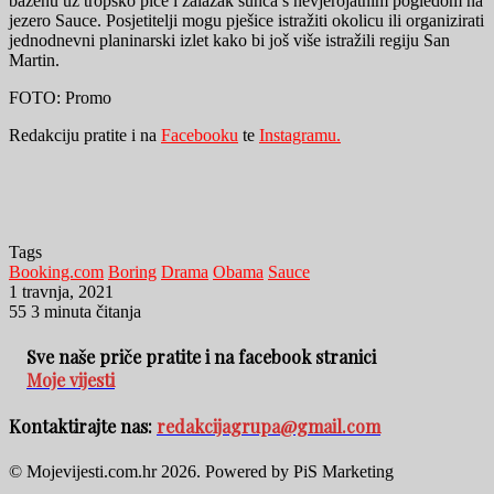
bazenu uz tropsko piće i zalazak sunca s nevjerojatnim pogledom na
jezero Sauce. Posjetitelji mogu pješice istražiti okolicu ili organizirati
jednodnevni planinarski izlet kako bi još više istražili regiju San
Martin.
FOTO: Promo
Redakciju pratite i na
Facebooku
te
Instagramu.
Tags
Booking.com
Boring
Drama
Obama
Sauce
1 travnja, 2021
55
3 minuta čitanja
Sve naše priče pratite i na facebook stranici
Moje vijesti
Kontaktirajte nas:
redakcijagrupa@gmail.com
© Mojevijesti.com.hr 2026. Powered by PiS Marketing