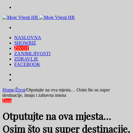
Menu
Traži
NASLOVNA
SHOWBIZ
ŽIVOT
ZANIMLJIVOSTI
ZDRAVLJE
FACEBOOK
Traži
Switch
skin
Home
/
Život
/
Otputujte na ova mjesta… Osim što su super
destinacije, imaju i zabavna imena
Život
Otputujte na ova mjesta…
Osim što su super destinacije,