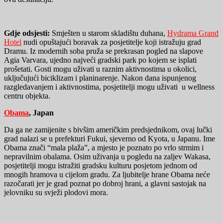
Gdje odsjesti:
Smješten u starom skladištu duhana,
Hydrama Grand
Hotel
nudi opuštajući boravak za posjetitelje koji istražuju grad
Dramu. Iz modernih soba pruža se prekrasan pogled na slapove
Agia Varvara, ujedno najveći gradski park po kojem se isplati
prošetati. Gosti mogu uživati ​​u raznim aktivnostima u okolici,
uključujući biciklizam i planinarenje. Nakon dana ispunjenog
razgledavanjem i aktivnostima, posjetitelji mogu uživati ​ u wellness
centru objekta.
Obama
, Japan
Da ga ne zamijenite s bivšim američkim predsjednikom, ovaj lučki
grad nalazi se u prefekturi Fukui, sjeverno od Kyota, u Japanu. Ime
Obama znači “mala plaža”, a mjesto je poznato po vrlo strmim i
nepravilnim obalama. Osim uživanja u pogledu na zaljev Wakasa,
posjetitelji mogu istražiti gradsku kulturu posjetom jednom od
mnogih hramova u cijelom gradu. Za ljubitelje hrane Obama neće
razočarati jer je grad poznat po dobroj hrani, a glavni sastojak na
jelovniku su svježi plodovi mora.