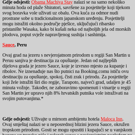
Gdje odsjesti:
Obama Machiya Stay
nalazi se na samo nekoliko
minuta hoda od plaže Shiratori, savršene za posjetitelje koji tijekom
svog boravka vole uživati uz obalu. Ova kuća za odmor nudi
prostrane sobe u tradicionalnom japanskom uređenju. Posjetitelji
mogu istražiti okolno područje pješice, uključujući ribarsko
pristanište Wasaka, kako bi kušali neka od najboljih jela od morskih
plodova, poput svježe napravljenog sushija i sashimija.
Sauce
, Peru
Ovaj grad na jezeru s nevjerojatnom prirodom u regiji San Martin u
Peruu sanjiva je destinacija za opuštanje. Jedan od najljepših
dijelova grada je jezero Sauce, koje je izvrsno mjesto za kupanje i
ribolov. Ne iznenađuje nas što putnici na Booking.comu ističu ovu
destinaciju za opuštanje, spokoj, čisti zrak i prirodu. Za posjetitelje
koji žele istražiti širi dio regije, Tarapoto, najveći grad, udaljen je 45
minuta vožnje. Također, ne zaboravimo spomenuti i vinarije u regiji
San Martin jer upravo njih 8% hrvatskih putnika vole istraživati na
svojim putovanjima.*
Gdje odsjesti:
Uživajte u mirnom ambijentu hotela
Maloca Inn
.
Ovaj smještaj nalazi se u neposrednoj blizini jezera Sauce, okružen
tropskom prirodom. Gosti se mogu opustiti i kupajući se u vanjskom