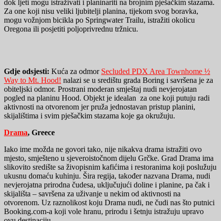
dok ljeti mogu istraživati ​​i planinariti na brojnim pješačkim stazama.
Za one koji nisu veliki ljubitelji planina, tijekom svog boravka,
mogu vožnjom bicikla po Springwater Trailu, istražiti okolicu
Oregona ili posjetiti poljoprivrednu tržnicu.
Gdje odsjesti
:
Kuća za odmor
Secluded PDX Area Townhome ½
Way to Mt. Hood!
nalazi se u središtu grada Boring i savršena je za
obiteljski odmor. Prostrani moderan smještaj nudi nevjerojatan
pogled na planinu Hood. Objekt je idealan za one koji putuju radi
aktivnosti na otvorenom jer pruža jednostavan pristup planini,
skijalištima i svim pješačkim stazama koje ga okružuju.
Drama
, Greece
Iako ime možda ne govori tako, nije nikakva drama istražiti ovo
mjesto, smješteno u sjeveroistočnom dijelu Grčke. Grad Drama ima
slikovito središte sa živopisnim kafićima i restoranima koji poslužuju
ukusnu domaću kuhinju. Šira regija, također nazvana Drama, nudi
nevjerojatna prirodna čudesa, uključujući doline i planine, pa čak i
skijališta – savršena za uživanje u nekim od aktivnosti na
otvorenom. Uz raznolikost koju Drama nudi, ne čudi nas što putnici
Booking.com-a koji vole hranu, prirodu i šetnju istražuju upravo
ovu destinaciju.