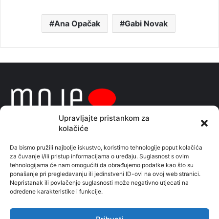
Ana Opačak
Gabi Novak
Upravljajte pristankom za
kolačiće
Da bismo pružili najbolje iskustvo, koristimo tehnologije poput kolačića
za čuvanje i/ili pristup informacijama o uređaju. Suglasnost s ovim
Sve naše priče pratite i na facebook stranici
tehnologijama će nam omogućiti da obrađujemo podatke kao što su
ponašanje pri pregledavanju ili jedinstveni ID-ovi na ovoj web stranici.
Moje vijesti
Nepristanak ili povlačenje suglasnosti može negativno utjecati na
određene karakteristike i funkcije.
Kontaktirajte nas:
redakcijagrupa@gmail.com