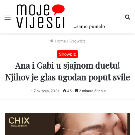
Menu
Tr
Home
/
Showbiz
Showbiz
Ana i Gabi u sjajnom duetu!
Njihov je glas ugodan poput svile
7 svibnja, 2021
45
2 minuta čitanja