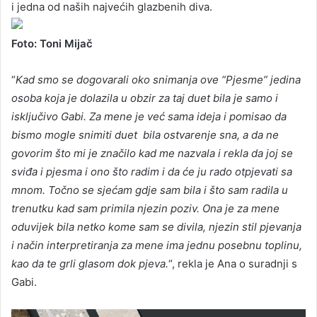
i jedna od naših najvećih glazbenih diva.
Foto: Toni Mijač
“
Kad smo se dogovarali oko snimanja ove “Pjesme” jedina
osoba koja je dolazila u obzir za taj duet bila je samo i
isključivo Gabi. Za mene je već sama ideja i pomisao da
bismo mogle snimiti duet bila ostvarenje sna, a da ne
govorim što mi je značilo kad me nazvala i rekla da joj se
sviđa i pjesma i ono što radim i da će ju rado otpjevati sa
mnom. Točno se sjećam gdje sam bila i što sam radila u
trenutku kad sam primila njezin poziv. Ona je za mene
oduvijek bila netko kome sam se divila, njezin stil pjevanja
i način interpretiranja za mene ima jednu posebnu toplinu,
kao da te grli glasom dok pjeva.
“, rekla je Ana o suradnji s
Gabi.