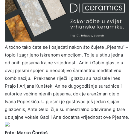
A točno tako ćete se i osjećati nakon što čujete „Pjesmu“ –
toplo i zagrljeno iskrenom emocijom. To je uistinu jedna
od onih pjesama trajne vrijednosti. Anin i Gabin glas je u
ovoj pjesmi spojen u neodoljivo šarmantnu meditativnu
kombinaciju. Prekrasne riječi i glazbu su napisale Ines
Prajo i Arijana Kunštek, Anine dugogodišnje suradnice i
autorice većine njenih pjesama, dok je aranžman djelo
Ivana Popeskića. U pjesmi je gostovao još jedan sjajan
glazbenik, Ante Gelo, čije su maestralno odsvirane gitare
uz sjajne vokale Gabi i Ane dodatna vrijednost ove Pjesme.
Foto: Marko Čordaš