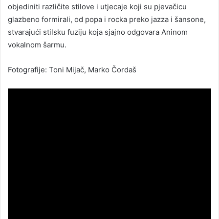
objediniti različite stilove i utjecaje koji su pjevačicu
glazbeno formirali, od popa i rocka preko jazza i šansone,
stvarajući stilsku fuziju koja sjajno odgovara Aninom
vokalnom šarmu.
Fotografije: Toni Mijač, Marko Čordaš