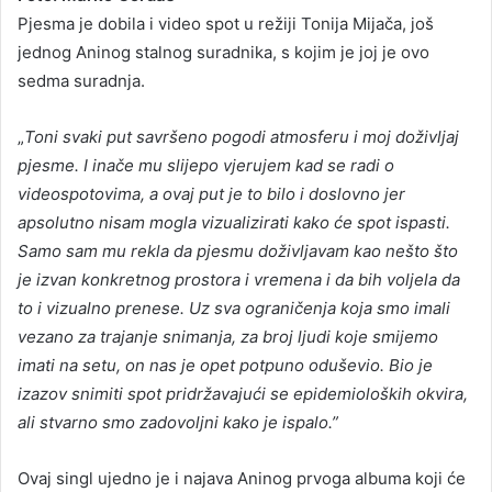
Pjesma je dobila i video spot u režiji Tonija Mijača, još
jednog Aninog stalnog suradnika, s kojim je joj je ovo
sedma suradnja.
„
Toni svaki put savršeno pogodi atmosferu i moj doživljaj
pjesme. I inače mu slijepo vjerujem kad se radi o
videospotovima, a ovaj put je to bilo i doslovno jer
apsolutno nisam mogla vizualizirati kako će spot ispasti.
Samo sam mu rekla da pjesmu doživljavam kao nešto što
je izvan konkretnog prostora i vremena i da bih voljela da
to i vizualno prenese. Uz sva ograničenja koja smo imali
vezano za trajanje snimanja, za broj ljudi koje smijemo
imati na setu, on nas je opet potpuno oduševio. Bio je
izazov snimiti spot pridržavajući se epidemioloških okvira,
ali stvarno smo zadovoljni kako je ispalo.”
Ovaj singl ujedno je i najava Aninog prvoga albuma koji će