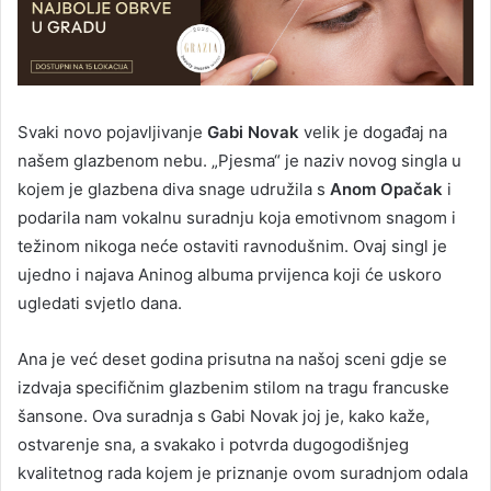
Svaki novo pojavljivanje
Gabi Novak
velik je događaj na
našem glazbenom nebu. „Pjesma“ je naziv novog singla u
kojem je glazbena diva snage udružila s
Anom Opačak
i
podarila nam vokalnu suradnju koja emotivnom snagom i
težinom nikoga neće ostaviti ravnodušnim. Ovaj singl je
ujedno i najava Aninog albuma prvijenca koji će uskoro
ugledati svjetlo dana.
Ana je već deset godina prisutna na našoj sceni gdje se
izdvaja specifičnim glazbenim stilom na tragu francuske
šansone. Ova suradnja s Gabi Novak joj je, kako kaže,
ostvarenje sna, a svakako i potvrda dugogodišnjeg
kvalitetnog rada kojem je priznanje ovom suradnjom odala