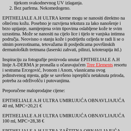
tijekom svakodnevnog UV izlaganja.
Bez parfema. Nekomedogeno.
EPITHELIALE A.H ULTRA kreme mogu se nanositi direktno na
oštećenu kožu. Posebno je razvijena tekstura za lako nanošenje i
brzo upijanje, namijenjena svim tipovima oslabljene kože te svim
uzrastima. Može se nanositi na cijelo lice i tijelo te vanjska intimna
područja. Neovisno o stanju kože i podrijetlu ozljeda te radi li se o
sitnim porezotinama, tetovažama ili posljedicama površinskih
dermatoloških tretmana (laserski zahvati, pilinzi, krioterapija itd.)
Inspiraciju za fotografije proizvoda unutar EPITHELIALE A.H
linije A-DERMA je pronašla u očaravajućem
Tree Elements
resortu
i sestrama Ercegović, Ivonom i Anom, vlasnicama ovog
jedinstvenog mjesta, gdje se savršeno isprepliću netaknuta priroda,
potreba za održivošću i putovanjima.
Preporučene maloprodajne cijene:
EPITHELIALE A.H ULTRA UMIRUJUĆA OBNAVLJAJUĆA
40 ml, MPC=20,21 €
EPITHELIALE A.H ULTRA UMIRUJUĆA OBNAVLJAJUĆA
100 ml, MPC=28,38 €
EPITHELIALE A.H ULTRA ZAŠTITNA OBNAVLJAJUĆA