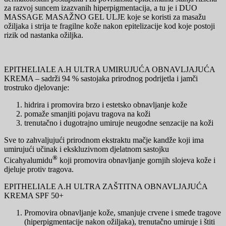
za razvoj suncem izazvanih hiperpigmentacija, a tu je i DUO
MASSAGE MASAŽNO GEL ULJE koje se koristi za masažu
ožiljaka i strija te fragilne kože nakon epitelizacije kod koje postoji
rizik od nastanka ožiljka.
EPITHELIALE A.H ULTRA UMIRUJUĆA OBNAVLJAJUĆA
KREMA – sadrži 94 % sastojaka prirodnog podrijetla i jamči
trostruko djelovanje:
hidrira i promovira brzo i estetsko obnavljanje kože
pomaže smanjiti pojavu tragova na koži
trenutačno i dugotrajno umiruje neugodne senzacije na koži
Sve to zahvaljujući prirodnom ekstraktu mačje kandže koji ima
umirujući učinak i ekskluzivnom djelatnom sastojku
®
Cicahyalumidu
koji promovira obnavljanje gornjih slojeva kože i
djeluje protiv tragova.
EPITHELIALE A.H ULTRA ZAŠTITNA OBNAVLJAJUĆA
KREMA SPF 50+
Promovira obnavljanje kože, smanjuje crvene i smeđe tragove
(hiperpigmentacije nakon ožiljaka), trenutačno umiruje i štiti