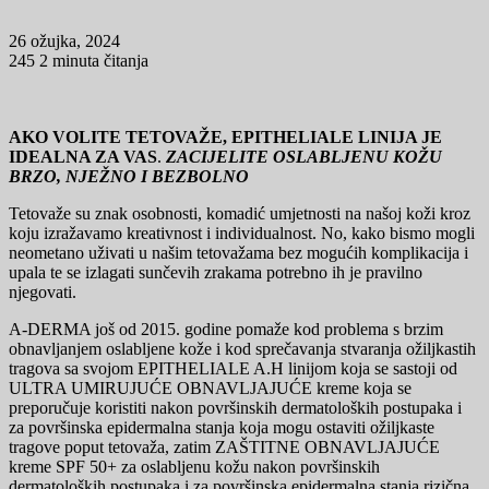
26 ožujka, 2024
245
2 minuta čitanja
AKO VOLITE TETOVAŽE, EPITHELIALE LINIJA JE
IDEALNA ZA VAS
.
ZACIJELITE OSLABLJENU KOŽU
BRZO, NJEŽNO I BEZBOLNO
Tetovaže su znak osobnosti, komadić umjetnosti na našoj koži kroz
koju izražavamo kreativnost i individualnost. No, kako bismo mogli
neometano uživati u našim tetovažama bez mogućih komplikacija i
upala te se izlagati sunčevih zrakama potrebno ih je pravilno
njegovati.
A-DERMA još od 2015. godine pomaže kod problema s brzim
obnavljanjem oslabljene kože i kod sprečavanja stvaranja ožiljkastih
tragova sa svojom EPITHELIALE A.H linijom koja se sastoji od
ULTRA UMIRUJUĆE OBNAVLJAJUĆE kreme koja se
preporučuje koristiti nakon površinskih dermatoloških postupaka i
za površinska epidermalna stanja koja mogu ostaviti ožiljkaste
tragove poput tetovaža, zatim ZAŠTITNE OBNAVLJAJUĆE
kreme SPF 50+ za oslabljenu kožu nakon površinskih
dermatoloških postupaka i za površinska epidermalna stanja rizična